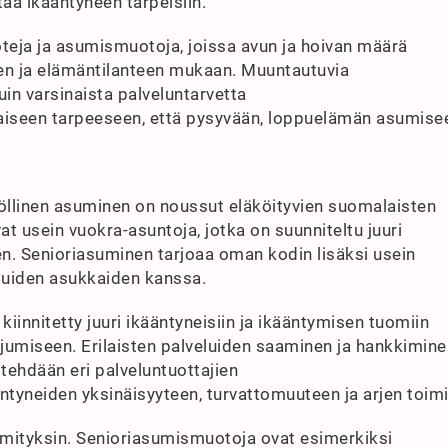
taa ikääntyneen tarpeisiin.
oteja ja asumismuotoja, joissa avun ja hoivan määrä
den ja elämäntilanteen mukaan. Muuntautuvia
in varsinaista palveluntarvetta
kaiseen tarpeeseen, että pysyvään, loppuelämän asumise
öllinen asuminen on noussut eläköityvien suomalaisten
t usein vuokra-asuntoja, jotka on suunniteltu juuri
een. Senioriasuminen tarjoaa oman kodin lisäksi usein
a muiden asukkaiden kanssa.
iinnitetty juuri ikääntyneisiin ja ikääntymisen tuomiin
jumiseen. Erilaisten palveluiden saaminen ja hankkimine
 tehdään eri palveluntuottajien
tyneiden yksinäisyyteen, turvattomuuteen ja arjen toimi
 nimityksin. Senioriasumismuotoja ovat esimerkiksi