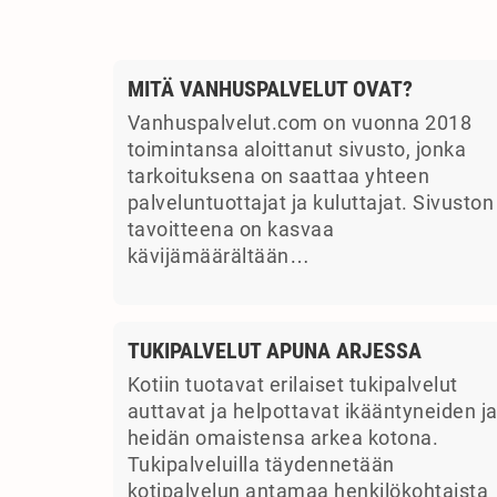
MITÄ VANHUSPALVELUT OVAT?
Vanhuspalvelut.com on vuonna 2018
toimintansa aloittanut sivusto, jonka
tarkoituksena on saattaa yhteen
palveluntuottajat ja kuluttajat. Sivuston
tavoitteena on kasvaa
kävijämäärältään…
TUKIPALVELUT APUNA ARJESSA
Kotiin tuotavat erilaiset tukipalvelut
auttavat ja helpottavat ikääntyneiden j
heidän omaistensa arkea kotona.
Tukipalveluilla täydennetään
kotipalvelun antamaa henkilökohtaista