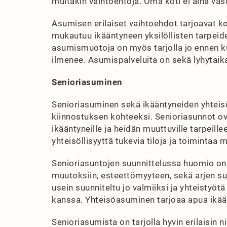
muitakin vaihtoehtoja. Oma koti ei aina vas
Asumisen erilaiset vaihtoehdot tarjoavat k
mukautuu ikääntyneen yksilöllisten tarpei
asumismuotoja on myös tarjolla jo ennen ku
ilmenee. Asumispalveluita on sekä lyhytai
Senioriasuminen
Senioriasuminen sekä ikääntyneiden yhteis
kiinnostuksen kohteeksi. Senioriasunnot ova
ikääntyneille ja heidän muuttuville tarpeill
yhteisöllisyyttä tukevia tiloja ja toiminta
Senioriasuntojen suunnittelussa huomio on k
muutoksiin, esteettömyyteen, sekä arjen su
usein suunniteltu jo valmiiksi ja yhteistyötä
kanssa. Yhteisöasuminen tarjoaa apua ikään
Senioriasumista on tarjolla hyvin erilaisin