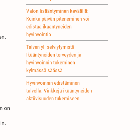
Valon lisääntyminen keväällä:
Kuinka päivän piteneminen voi
edistää ikääntyneiden
hyvinvointia
en.
Talven yli selviytymistä:
Ikääntyneiden terveyden ja
hyvinvoinnin tukeminen
kylmässä säässä
Hyvinvoinnin edistäminen
talvella: Vinkkejä ikääntyneiden
aktiivisuuden tukemiseen
n on
in.