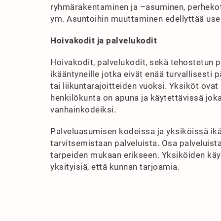
ryhmärakentaminen ja –asuminen, perhekoti,
ym. Asuntoihin muuttaminen edellyttää usein
Hoivakodit ja palvelukodit
Hoivakodit, palvelukodit, sekä tehostetun 
ikääntyneille jotka eivät enää turvallisesti
tai liikuntarajoitteiden vuoksi. Yksiköt ov
henkilökunta on apuna ja käytettävissä joka
vanhainkodeiksi.
Palveluasumisen kodeissa ja yksiköissä ik
tarvitsemistaan palveluista. Osa palveluist
tarpeiden mukaan erikseen. Yksiköiden käy
yksityisiä, että kunnan tarjoamia.