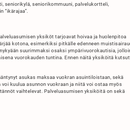
 seniorikylä, seniorikommuuni, palvelukortteli,
 “ikärajaa”.
palveluasumisen yksiköt tarjoavat hoivaa ja huolenpitoa
 pärjää kotona, esimerkiksi pitkälle edenneen muistisaira
at nykyään suurimmaksi osaksi ympärivuorokautisia, jolloi
isena vuorokauden tuntina. Ennen näitä yksiköitä kutsutt
ääntynyt asukas maksaa vuokran asuintiloistaan, sekä
a voi kuulua asunnon vuokraan ja niitä voi ostaa myös
tännöt vaihtelevat. Palveluasumisen yksiköitä on sekä