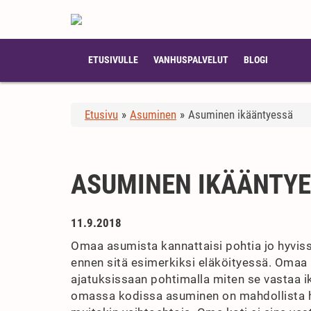
ETUSIVULLE
VANHUSPALVELUT
BLOGI
Etusivu
»
Asuminen
»
Asuminen ikääntyessä
ASUMINEN IKÄÄNTY
11.9.2018
Omaa asumista kannattaisi pohtia jo hyvissä
ennen sitä esimerkiksi eläköityessä. Omaa ko
ajatuksissaan pohtimalla miten se vastaa ik
omassa kodissa asuminen on mahdollista h