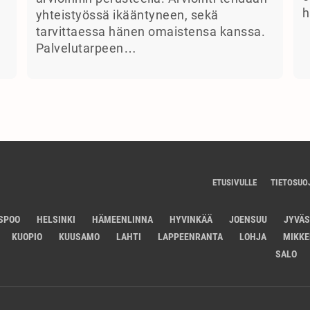
h
yhteistyössä ikääntyneen, sekä
tarvittaessa hänen omaistensa kanssa.
Palvelutarpeen…
ETUSIVULLE
TIETOSUO
SPOO
HELSINKI
HÄMEENLINNA
HYVINKÄÄ
JOENSUU
JYVÄ
KUOPIO
KUUSAMO
LAHTI
LAPPEENRANTA
LOHJA
MIKKE
SALO