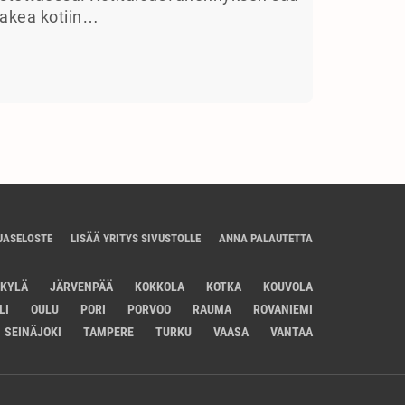
akea kotiin…
JASELOSTE
LISÄÄ YRITYS SIVUSTOLLE
ANNA PALAUTETTA
SKYLÄ
JÄRVENPÄÄ
KOKKOLA
KOTKA
KOUVOLA
LI
OULU
PORI
PORVOO
RAUMA
ROVANIEMI
SEINÄJOKI
TAMPERE
TURKU
VAASA
VANTAA