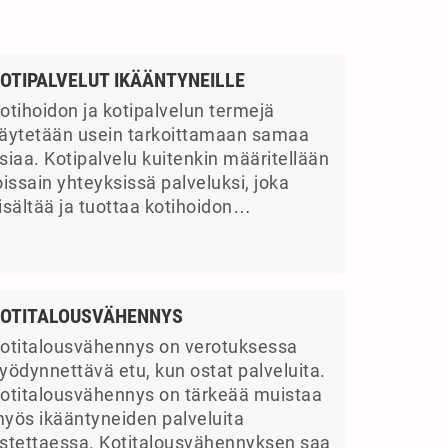
OTIPALVELUT IKÄÄNTYNEILLE
otihoidon ja kotipalvelun termejä
äytetään usein tarkoittamaan samaa
siaa. Kotipalvelu kuitenkin määritellään
oissain yhteyksissä palveluksi, joka
isältää ja tuottaa kotihoidon…
OTITALOUSVÄHENNYS
otitalousvähennys on verotuksessa
yödynnettävä etu, kun ostat palveluita.
otitalousvähennys on tärkeää muistaa
yös ikääntyneiden palveluita
stettaessa. Kotitalousvähennyksen saa