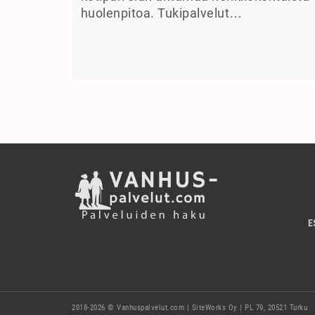
huolenpitoa. Tukipalvelut…
E
2018-2026 © Vanhuspalvelut.com | SiteWorks Oy | PL 79, 20521 Turku