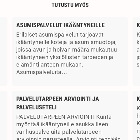
TUTUSTU MYÖS
ASUMISPALVELUT IKÄÄNTYNEILLE
K
Erilaiset asumispalvelut tarjoavat
K
ikääntyneille koteja ja asumismuotoja,
k
joissa avun ja hoivan määrä mukautuu
a
ikääntyneen yksilöllisten tarpeiden ja
j
elämäntilanteen mukaan.
s
Asumispalveluita…
PALVELUTARPEEN ARVIOINTI JA
K
PALVELUSETELI
K
a
h
PALVELUTARPEEN ARVIOINTI Kunta
K
myöntää ikääntyneille asukkailleen
m
vanhuspalveluita palvelutarpeen
o
arvioinnin perusteella. Arviointi tehdään