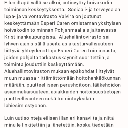
Eilen iltapäivällä se alkoi, uutisvyöry hoivakodin
toiminnan keskeytyksestä. Sosiaali- ja terveysalan
lupa- ja valvontavirasto Valvira on joutunut
keskeyttämään Esperi Caren omistaman yksityisen
hoivakodin toiminnan Pohjanmaalla sijaitsevassa
Kristiinankaupungissa. Aluehallintovirasto sai
lyhyen ajan sisällä useita asiakasturvallisuuteen
liittyviä yhteydenottoja Esperi Caren toiminnasta,
joiden pohjalta tarkastuskäynnit suoritettiin ja
toiminta jouduttiin keskeyttämään.
Aluehallintoviraston mukaan epäkohdat liittyivät
muun muassa riittämättömään hoitohenkilökunnan
määrään, puutteelliseen perushoitoon, lääkehoidon
asianmukaisuuteen, asiakkaiden hoitoisuustietojen
puutteellisuuteen sekä toimintayksikön
lähiesimiestyöhön.
Luin uutisointeja eilisen illan eri kanavilta ja niitä
minulle linkitettiin ja lähetettiin, koska tiedetään