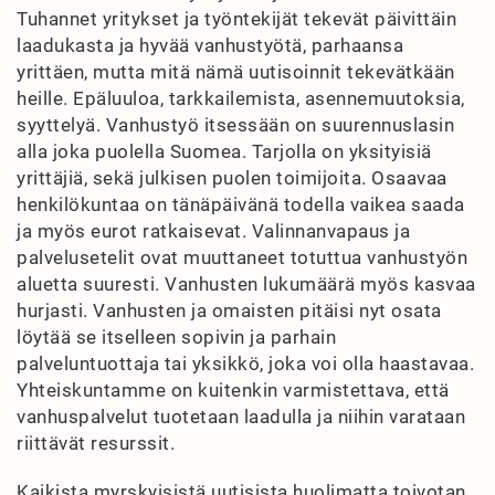
Tuhannet yritykset ja työntekijät tekevät päivittäin
laadukasta ja hyvää vanhustyötä, parhaansa
yrittäen, mutta mitä nämä uutisoinnit tekevätkään
heille. Epäluuloa, tarkkailemista, asennemuutoksia,
syyttelyä. Vanhustyö itsessään on suurennuslasin
alla joka puolella Suomea. Tarjolla on yksityisiä
yrittäjiä, sekä julkisen puolen toimijoita. Osaavaa
henkilökuntaa on tänäpäivänä todella vaikea saada
ja myös eurot ratkaisevat. Valinnanvapaus ja
palvelusetelit ovat muuttaneet totuttua vanhustyön
aluetta suuresti. Vanhusten lukumäärä myös kasvaa
hurjasti. Vanhusten ja omaisten pitäisi nyt osata
löytää se itselleen sopivin ja parhain
palveluntuottaja tai yksikkö, joka voi olla haastavaa.
Yhteiskuntamme on kuitenkin varmistettava, että
vanhuspalvelut tuotetaan laadulla ja niihin varataan
riittävät resurssit.
Kaikista myrskyisistä uutisista huolimatta toivotan