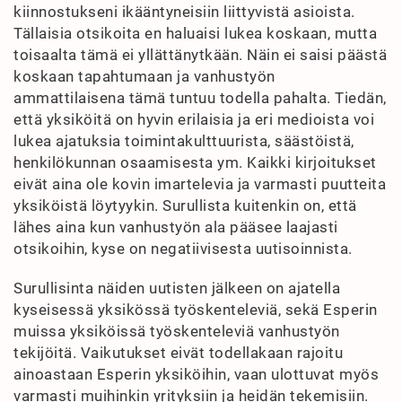
kiinnostukseni ikääntyneisiin liittyvistä asioista.
Tällaisia otsikoita en haluaisi lukea koskaan, mutta
toisaalta tämä ei yllättänytkään. Näin ei saisi päästä
koskaan tapahtumaan ja vanhustyön
ammattilaisena tämä tuntuu todella pahalta. Tiedän,
että yksiköitä on hyvin erilaisia ja eri medioista voi
lukea ajatuksia toimintakulttuurista, säästöistä,
henkilökunnan osaamisesta ym. Kaikki kirjoitukset
eivät aina ole kovin imartelevia ja varmasti puutteita
yksiköistä löytyykin. Surullista kuitenkin on, että
lähes aina kun vanhustyön ala pääsee laajasti
otsikoihin, kyse on negatiivisesta uutisoinnista.
Surullisinta näiden uutisten jälkeen on ajatella
kyseisessä yksikössä työskenteleviä, sekä Esperin
muissa yksiköissä työskenteleviä vanhustyön
tekijöitä. Vaikutukset eivät todellakaan rajoitu
ainoastaan Esperin yksiköihin, vaan ulottuvat myös
varmasti muihinkin yrityksiin ja heidän tekemisiin.