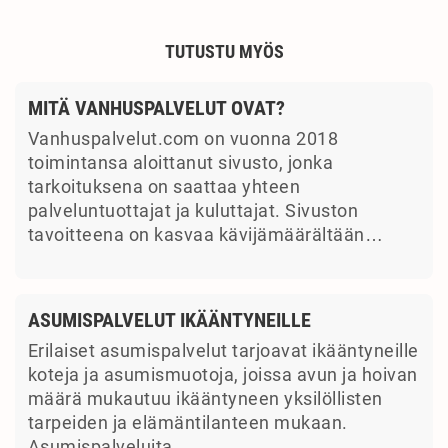
TUTUSTU MYÖS
MITÄ VANHUSPALVELUT OVAT?
Vanhuspalvelut.com on vuonna 2018
toimintansa aloittanut sivusto, jonka
tarkoituksena on saattaa yhteen
palveluntuottajat ja kuluttajat. Sivuston
tavoitteena on kasvaa kävijämäärältään…
ASUMISPALVELUT IKÄÄNTYNEILLE
Erilaiset asumispalvelut tarjoavat ikääntyneille
koteja ja asumismuotoja, joissa avun ja hoivan
määrä mukautuu ikääntyneen yksilöllisten
tarpeiden ja elämäntilanteen mukaan.
Asumispalveluita…