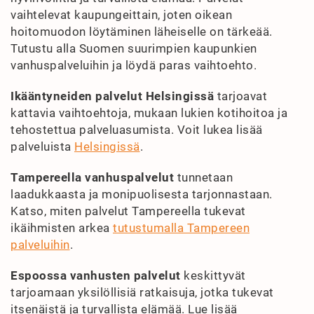
vaihtelevat kaupungeittain, joten oikean
hoitomuodon löytäminen läheiselle on tärkeää.
Tutustu alla Suomen suurimpien kaupunkien
vanhuspalveluihin ja löydä paras vaihtoehto.
Ikääntyneiden palvelut Helsingissä
tarjoavat
kattavia vaihtoehtoja, mukaan lukien kotihoitoa ja
tehostettua palveluasumista. Voit lukea lisää
palveluista
Helsingissä
.
Tampereella vanhuspalvelut
tunnetaan
laadukkaasta ja monipuolisesta tarjonnastaan.
Katso, miten palvelut Tampereella tukevat
ikäihmisten arkea
tutustumalla Tampereen
palveluihin
.
Espoossa vanhusten palvelut
keskittyvät
tarjoamaan yksilöllisiä ratkaisuja, jotka tukevat
itsenäistä ja turvallista elämää. Lue lisää