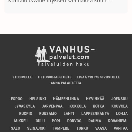
Kotitalousvähennyksen saa hakea kotiin…
ETUSIVULLE
TIETOSUOJASELOSTE
LISÄÄ YRITYS SIVUSTOLLE
ANNA PALAUTETTA
ESPOO
HELSINKI
HÄMEENLINNA
HYVINKÄÄ
JOENSUU
JYVÄSKYLÄ
JÄRVENPÄÄ
KOKKOLA
KOTKA
KOUVOLA
KUOPIO
KUUSAMO
LAHTI
LAPPEENRANTA
LOHJA
MIKKELI
OULU
PORI
PORVOO
RAUMA
ROVANIEMI
SALO
SEINÄJOKI
TAMPERE
TURKU
VAASA
VANTAA