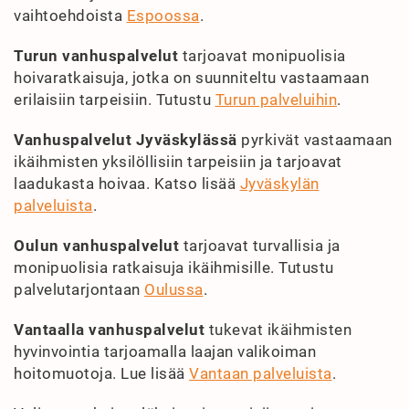
vaihtoehdoista
Espoossa
.
Turun vanhuspalvelut
tarjoavat monipuolisia
hoivaratkaisuja, jotka on suunniteltu vastaamaan
erilaisiin tarpeisiin. Tutustu
Turun palveluihin
.
Vanhuspalvelut Jyväskylässä
pyrkivät vastaamaan
ikäihmisten yksilöllisiin tarpeisiin ja tarjoavat
laadukasta hoivaa. Katso lisää
Jyväskylän
palveluista
.
Oulun vanhuspalvelut
tarjoavat turvallisia ja
monipuolisia ratkaisuja ikäihmisille. Tutustu
palvelutarjontaan
Oulussa
.
Vantaalla vanhuspalvelut
tukevat ikäihmisten
hyvinvointia tarjoamalla laajan valikoiman
hoitomuotoja. Lue lisää
Vantaan palveluista
.