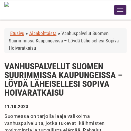
Etusivu
»
Ajankohtaista
»
Vanhuspalvelut Suomen
Suurimmissa Kaupungeissa – Löydä Läheisellesi Sopiva
Hoivaratkaisu
VANHUSPALVELUT SUOMEN
SUURIMMISSA KAUPUNGEISSA –
LÖYDÄ LÄHEISELLESI SOPIVA
HOIVARATKAISU
11.10.2023
Suomessa on tarjolla laaja valikoima
vanhuspalveluita, jotka tukevat ikäihmisten
hyvinvointia ja turvallista elämää. Palvelut