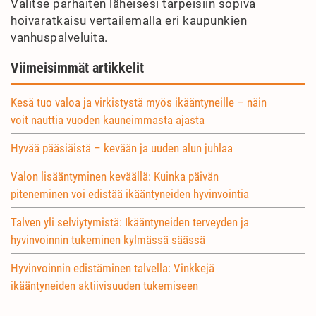
Valitse parhaiten läheisesi tarpeisiin sopiva
hoivaratkaisu vertailemalla eri kaupunkien
vanhuspalveluita.
Viimeisimmät artikkelit
Kesä tuo valoa ja virkistystä myös ikääntyneille – näin
voit nauttia vuoden kauneimmasta ajasta
Hyvää pääsiäistä – kevään ja uuden alun juhlaa
Valon lisääntyminen keväällä: Kuinka päivän
piteneminen voi edistää ikääntyneiden hyvinvointia
Talven yli selviytymistä: Ikääntyneiden terveyden ja
hyvinvoinnin tukeminen kylmässä säässä
Hyvinvoinnin edistäminen talvella: Vinkkejä
ikääntyneiden aktiivisuuden tukemiseen