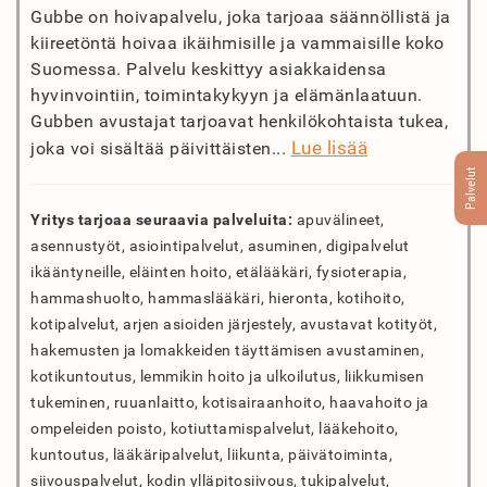
Gubbe on hoivapalvelu, joka tarjoaa säännöllistä ja
kiireetöntä hoivaa ikäihmisille ja vammaisille koko
Suomessa. Palvelu keskittyy asiakkaidensa
hyvinvointiin, toimintakykyyn ja elämänlaatuun.
Gubben avustajat tarjoavat henkilökohtaista tukea,
Lue lisää
joka voi sisältää päivittäisten...
Palvelut
Yritys tarjoaa seuraavia palveluita:
apuvälineet,
asennustyöt, asiointipalvelut, asuminen, digipalvelut
ikääntyneille, eläinten hoito, etälääkäri, fysioterapia,
hammashuolto, hammaslääkäri, hieronta, kotihoito,
kotipalvelut, arjen asioiden järjestely, avustavat kotityöt,
hakemusten ja lomakkeiden täyttämisen avustaminen,
kotikuntoutus, lemmikin hoito ja ulkoilutus, liikkumisen
tukeminen, ruuanlaitto, kotisairaanhoito, haavahoito ja
ompeleiden poisto, kotiuttamispalvelut, lääkehoito,
kuntoutus, lääkäripalvelut, liikunta, päivätoiminta,
siivouspalvelut, kodin ylläpitosiivous, tukipalvelut,