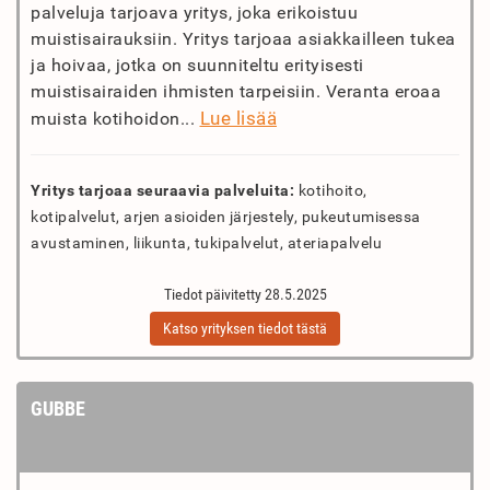
palveluja tarjoava yritys, joka erikoistuu
muistisairauksiin. Yritys tarjoaa asiakkailleen tukea
ja hoivaa, jotka on suunniteltu erityisesti
muistisairaiden ihmisten tarpeisiin. Veranta eroaa
Lue lisää
muista kotihoidon...
Yritys tarjoaa seuraavia palveluita:
kotihoito,
kotipalvelut, arjen asioiden järjestely, pukeutumisessa
avustaminen, liikunta, tukipalvelut, ateriapalvelu
Tiedot päivitetty 28.5.2025
Katso yrityksen tiedot tästä
GUBBE