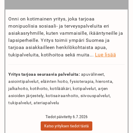
Onni on kotimainen yritys, joka tarjoaa
monipuolisia sosiaali- ja terveyspalveluita eri
asiakasryhmille, kuten vammaisille, ikääntyneille ja
lapsiperheille. Yritys toimii ympäri Suomea ja
tarjoaa asiakkailleen henkilökohtaista apua,
Lue lisää
tukipalveluita, kotihoitoa sekä muita...
Yritys tarjoaa seuraavia palveluita:
apuvälineet,
asiointipalvelut, eläinten hoito, fysioterapia, hieronta,
jalkahoito, kotihoito, kotilääkäri, kotipalvelut, arjen
asioiden järjestely, kotisairaanhoito, siivouspalvelut,
tukipalvelut, ateriapalvelu
Tiedot päivitetty 6.7.2026
Katso yrityksen tiedot tästä