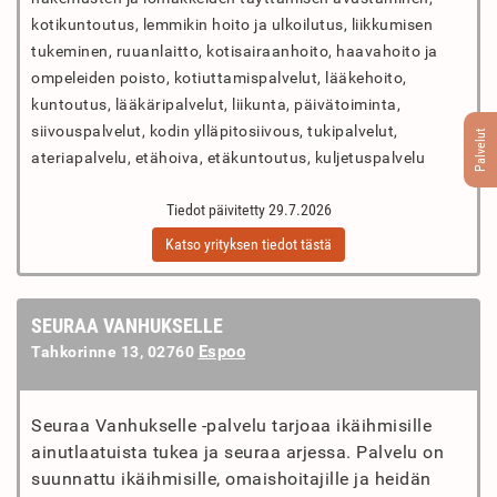
kotikuntoutus, lemmikin hoito ja ulkoilutus, liikkumisen
tukeminen, ruuanlaitto, kotisairaanhoito, haavahoito ja
ompeleiden poisto, kotiuttamispalvelut, lääkehoito,
kuntoutus, lääkäripalvelut, liikunta, päivätoiminta,
siivouspalvelut, kodin ylläpitosiivous, tukipalvelut,
Palvelut
ateriapalvelu, etähoiva, etäkuntoutus, kuljetuspalvelu
Tiedot päivitetty 29.7.2026
Katso yrityksen tiedot tästä
SEURAA VANHUKSELLE
Espoo
Tahkorinne 13, 02760
Seuraa Vanhukselle -palvelu tarjoaa ikäihmisille
ainutlaatuista tukea ja seuraa arjessa. Palvelu on
suunnattu ikäihmisille, omaishoitajille ja heidän