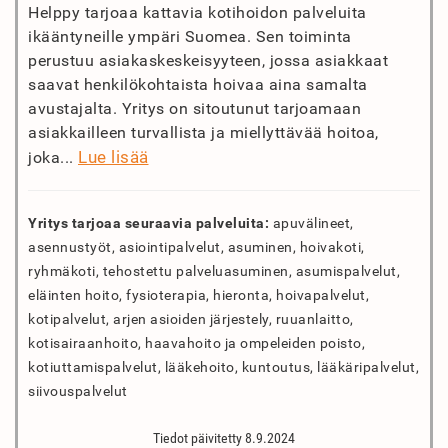
Helppy tarjoaa kattavia kotihoidon palveluita
ikääntyneille ympäri Suomea. Sen toiminta
perustuu asiakaskeskeisyyteen, jossa asiakkaat
saavat henkilökohtaista hoivaa aina samalta
avustajalta. Yritys on sitoutunut tarjoamaan
asiakkailleen turvallista ja miellyttävää hoitoa,
Lue lisää
joka...
Yritys tarjoaa seuraavia palveluita:
apuvälineet,
asennustyöt, asiointipalvelut, asuminen, hoivakoti,
ryhmäkoti, tehostettu palveluasuminen, asumispalvelut,
eläinten hoito, fysioterapia, hieronta, hoivapalvelut,
kotipalvelut, arjen asioiden järjestely, ruuanlaitto,
kotisairaanhoito, haavahoito ja ompeleiden poisto,
kotiuttamispalvelut, lääkehoito, kuntoutus, lääkäripalvelut,
siivouspalvelut
Tiedot päivitetty 8.9.2024