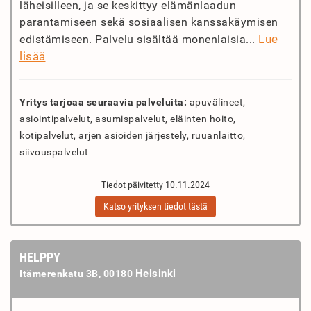
läheisilleen, ja se keskittyy elämänlaadun
parantamiseen sekä sosiaalisen kanssakäymisen
Lue
edistämiseen. Palvelu sisältää monenlaisia...
lisää
Yritys tarjoaa seuraavia palveluita:
apuvälineet,
asiointipalvelut, asumispalvelut, eläinten hoito,
kotipalvelut, arjen asioiden järjestely, ruuanlaitto,
siivouspalvelut
Tiedot päivitetty 10.11.2024
Katso yrityksen tiedot tästä
HELPPY
Helsinki
Itämerenkatu 3B, 00180