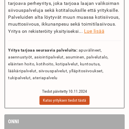
tarjoava perheyritys, joka tarjoaa laajan valikoiman
siivouspalveluja sekä kotitalouksille että yrityksille.
Palveluiden alta löytyvät muun muassa kotisiivous,
muuttosiivous, ikkunanpesu sekä toimitilasiivous.
Lue lisää
Yritys on rekisteröity yksityiseksi...
Yritys tarjoaa seuraavia palveluita:
apuvälineet,
asennustyöt, asiointipalvelut, asuminen, palvelutalo,
eläinten hoito, kotihoito, kotipalvelut, kuntoutus,
lääkäripalvelut, siivouspalvelut, ylläpitosiivoukset,
tukipalvelut, ateriapalvelu
Tiedot päivitetty 10.11.2024
Katso yrityksen tiedot tästä
ONNI