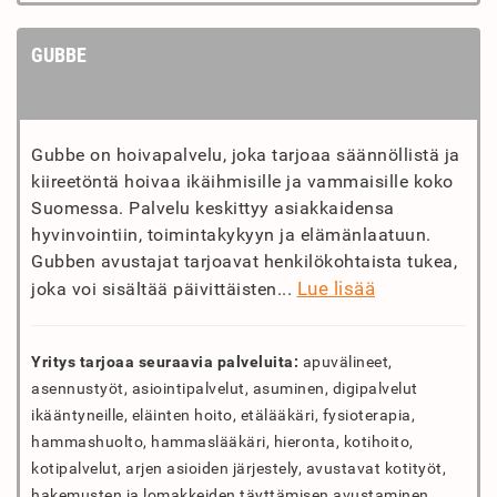
GUBBE
Gubbe on hoivapalvelu, joka tarjoaa säännöllistä ja
kiireetöntä hoivaa ikäihmisille ja vammaisille koko
Suomessa. Palvelu keskittyy asiakkaidensa
hyvinvointiin, toimintakykyyn ja elämänlaatuun.
Gubben avustajat tarjoavat henkilökohtaista tukea,
Lue lisää
joka voi sisältää päivittäisten...
Yritys tarjoaa seuraavia palveluita:
apuvälineet,
asennustyöt, asiointipalvelut, asuminen, digipalvelut
ikääntyneille, eläinten hoito, etälääkäri, fysioterapia,
hammashuolto, hammaslääkäri, hieronta, kotihoito,
kotipalvelut, arjen asioiden järjestely, avustavat kotityöt,
hakemusten ja lomakkeiden täyttämisen avustaminen,