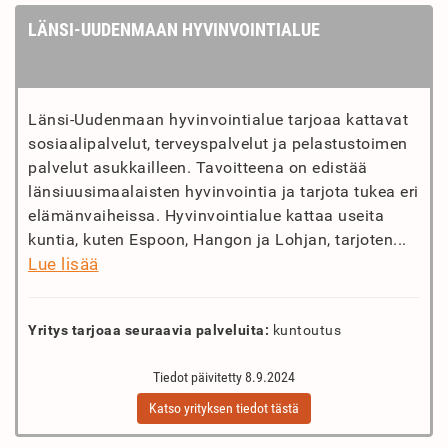
LÄNSI-UUDENMAAN HYVINVOINTIALUE
Länsi-Uudenmaan hyvinvointialue tarjoaa kattavat
sosiaalipalvelut, terveyspalvelut ja pelastustoimen
palvelut asukkailleen. Tavoitteena on edistää
länsiuusimaalaisten hyvinvointia ja tarjota tukea eri
elämänvaiheissa. Hyvinvointialue kattaa useita
kuntia, kuten Espoon, Hangon ja Lohjan, tarjoten...
Lue lisää
Yritys tarjoaa seuraavia palveluita:
kuntoutus
Tiedot päivitetty 8.9.2024
Katso yrityksen tiedot tästä