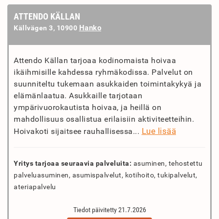
ATTENDO KÄLLAN
Hanko
Källvägen 3, 10900
Attendo Källan tarjoaa kodinomaista hoivaa
ikäihmisille kahdessa ryhmäkodissa. Palvelut on
suunniteltu tukemaan asukkaiden toimintakykyä ja
elämänlaatua. Asukkaille tarjotaan
ympärivuorokautista hoivaa, ja heillä on
mahdollisuus osallistua erilaisiin aktiviteetteihin.
Lue lisää
Hoivakoti sijaitsee rauhallisessa...
Yritys tarjoaa seuraavia palveluita:
asuminen, tehostettu
palveluasuminen, asumispalvelut, kotihoito, tukipalvelut,
ateriapalvelu
Tiedot päivitetty 21.7.2026