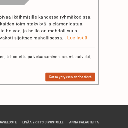
oivaa ikäihmisille kahdessa ryhmäkodissa.
kaiden toimintakykyä ja elämänlaatua.
ta hoivaa, ja heillä on mahdollisuus
Lue lisää
ivakoti sijaitsee rauhallisessa...
n, tehostettu palveluasuminen, asumispalvelut,
Katso yrityksen tiedot tästä
JASELOSTE
LISÄÄ YRITYS SIVUSTOLLE
ANNA PALAUTETTA