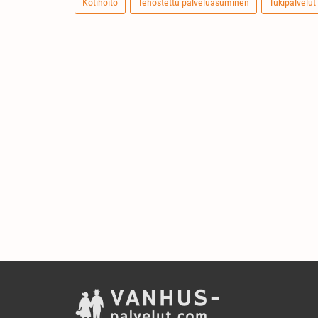
Kotihoito
Tehostettu palveluasuminen
Tukipalvelut