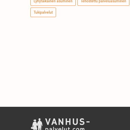
Lyhytaikainen asuminen
Tehostettu palveluasuminen
Tukipalvelut