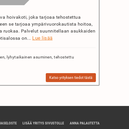
va hoivakoti, joka tarjoaa tehostettua
leen se tarjoaa ympärivuorokautista hoitoa,
a ruokaa. Palvelut suunnitellaan asukkaiden
Lue lisää
otisalossa on...
n, lyhytaikainen asuminen, tehostettu
Katso yrityksen tiedot tästä
JASELOSTE
LISÄÄ YRITYS SIVUSTOLLE
ANNA PALAUTETTA