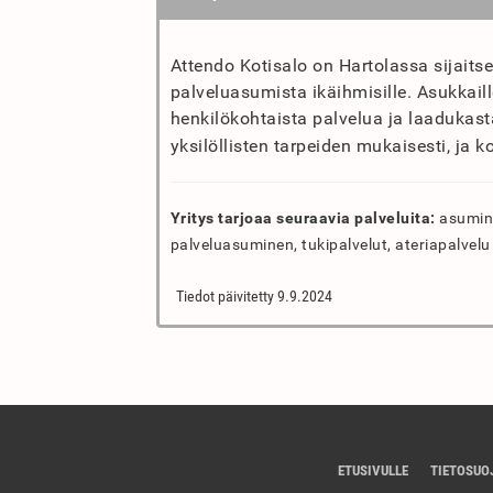
Attendo Kotisalo on Hartolassa sijaitse
palveluasumista ikäihmisille. Asukkail
henkilökohtaista palvelua ja laadukast
yksilöllisten tarpeiden mukaisesti, ja k
Yritys tarjoaa seuraavia palveluita:
asumine
palveluasuminen, tukipalvelut, ateriapalvelu
Tiedot päivitetty 9.9.2024
ETUSIVULLE
TIETOSUO