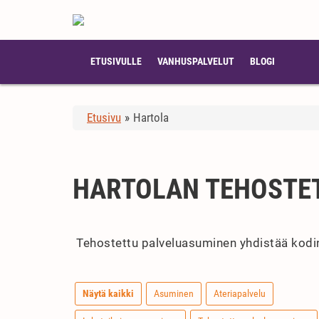
ETUSIVULLE
VANHUSPALVELUT
BLOGI
Etusivu
»
Hartola
HARTOLAN TEHOSTE
Tehostettu palveluasuminen yhdistää kodin 
Näytä kaikki
Asuminen
Ateriapalvelu