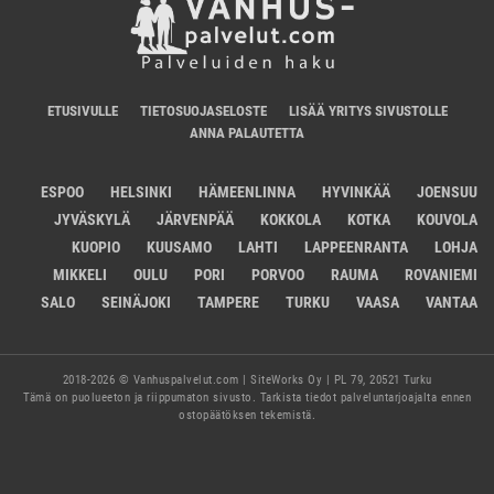
ETUSIVULLE
TIETOSUOJASELOSTE
LISÄÄ YRITYS SIVUSTOLLE
ANNA PALAUTETTA
ESPOO
HELSINKI
HÄMEENLINNA
HYVINKÄÄ
JOENSUU
JYVÄSKYLÄ
JÄRVENPÄÄ
KOKKOLA
KOTKA
KOUVOLA
KUOPIO
KUUSAMO
LAHTI
LAPPEENRANTA
LOHJA
MIKKELI
OULU
PORI
PORVOO
RAUMA
ROVANIEMI
SALO
SEINÄJOKI
TAMPERE
TURKU
VAASA
VANTAA
2018-2026 © Vanhuspalvelut.com | SiteWorks Oy | PL 79, 20521 Turku
Tämä on puolueeton ja riippumaton sivusto. Tarkista tiedot palveluntarjoajalta ennen
ostopäätöksen tekemistä.