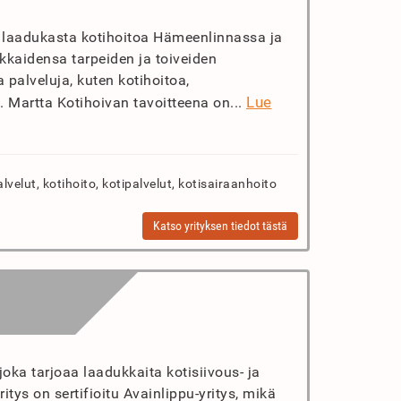
ja laadukasta kotihoitoa Hämeenlinnassa ja
akkaidensa tarpeiden ja toiveiden
 palveluja, kuten kotihoitoa,
Lue
 Martta Kotihoivan tavoitteena on...
velut, kotihoito, kotipalvelut, kotisairaanhoito
Katso yrityksen tiedot tästä
oka tarjoaa laadukkaita kotisiivous- ja
itys on sertifioitu Avainlippu-yritys, mikä