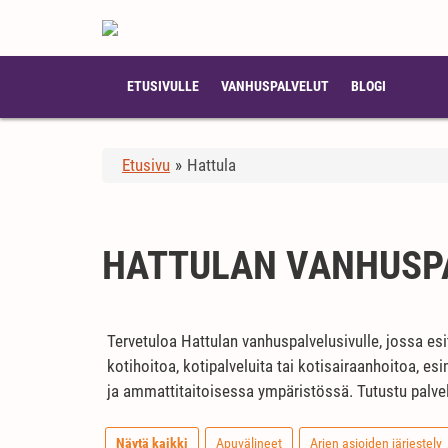
ETUSIVULLE
VANHUSPALVELUT
BLOGI
Etusivu
»
Hattula
HATTULAN VANHUSP
Tervetuloa Hattulan vanhuspalvelusivulle, jossa esi
kotihoitoa, kotipalveluita tai kotisairaanhoitoa, e
ja ammattitaitoisessa ympäristössä. Tutustu palvelu
Näytä kaikki
Apuvälineet
Arjen asioiden järjestely