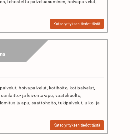
n, tehostettu palveluasuminen, hoivapalvelut,
Katso yrityksen tiedot tästä
na
palvelut, hoivapalvelut, kotihoito, kotipalvelut,
uoanlaitto- ja leivonta-apu, vaatehuolto,
omitus ja apu, saattohoito, tukipalvelut, ulko- ja
Katso yrityksen tiedot tästä