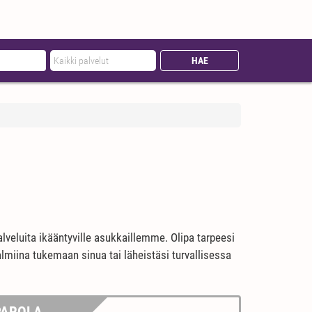
lveluita ikääntyville asukkaillemme. Olipa tarpeesi
lmiina tukemaan sinua tai läheistäsi turvallisessa