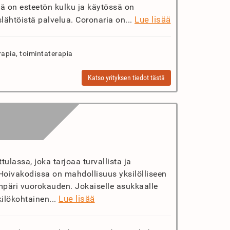
ä on esteetön kulku ja käytössä on
Lue lisää
slähtöistä palvelua. Coronaria on...
rapia, toimintaterapia
Katso yrityksen tiedot tästä
ulassa, joka tarjoaa turvallista ja
 Hoivakodissa on mahdollisuus yksilölliseen
mpäri vuorokauden. Jokaiselle asukkaalle
Lue lisää
ilökohtainen...