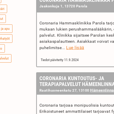
CORONARIA HAMMASKLINIKKA 
Jaakonkuja 1, 13720 Parola
käri
lut
Coronaria Hammasklinikka Parola tarj
 ja apu
mukaan lukien perushammaslääkärin, e
palvelut. Klinikka sijaitsee Parolan k
rhatyöt
asiakaspalautteen. Asiakkaat voivat va
Lue lisää
puhelimitse...
to
alvelut
Tiedot päivitetty 11.9.2024
CORONARIA KUNTOUTUS- JA
TERAPIAPALVELUT HÄMEENLINN
Hämeenlinna
Raatihuoneenkatu 27, 13100
Coronaria tarjoaa monipuolisia kuntou
Erikoistuneet ammattilaiset tarjoavat f