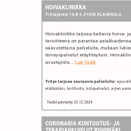
HOIVAKLINIKKA
Yrittäjäntie 16 B 4, 01800 KLAUKKALA
Hoivaklinikka tarjoaa kattavia hoiva- ja
tavoitteena on parantaa asiakkaidensa
saavutettavia palveluita, mukaan lukie
terveyspalvelut etäyhteyksin. Hoivaklin
Lue lisää
avustajista...
Yritys tarjoaa seuraavia palveluita:
apuväli
etälääkäri, kotihoito, kotipalvelut, arjen asio
Tiedot päivitetty 23.12.2024
CORONARIA KUNTOUTUS- JA
TERAPIAPALVELUT RIIHIMÄKI