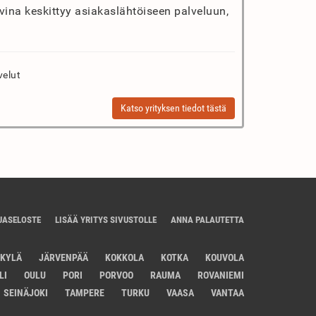
vina keskittyy asiakaslähtöiseen palveluun,
velut
Katso yrityksen tiedot tästä
JASELOSTE
LISÄÄ YRITYS SIVUSTOLLE
ANNA PALAUTETTA
SKYLÄ
JÄRVENPÄÄ
KOKKOLA
KOTKA
KOUVOLA
LI
OULU
PORI
PORVOO
RAUMA
ROVANIEMI
SEINÄJOKI
TAMPERE
TURKU
VAASA
VANTAA