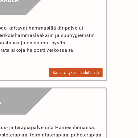
PAROLA
oaa kattavat hammaslääkäripalvelut,
rikoishammaslääkärin ja suuhygienistin
eskustassa ja on saanut hyvän
rata aikoja helposti verkossa tai
Katso yrityksen tiedot tästä
A
tus- ja terapiapalveluita Hämeenlinnassa.
ysioterapiaa, toimintaterapiaa, puheterapiaa