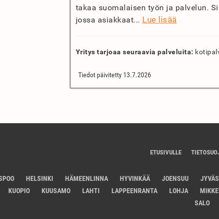
takaa suomalaisen työn ja palvelun. Si
Lue lisää
jossa asiakkaat...
Yritys tarjoaa seuraavia palveluita:
kotipal
Tiedot päivitetty 13.7.2026
ETUSIVULLE
TIETOSUO
SPOO
HELSINKI
HÄMEENLINNA
HYVINKÄÄ
JOENSUU
JYVÄ
KUOPIO
KUUSAMO
LAHTI
LAPPEENRANTA
LOHJA
MIKKE
SALO