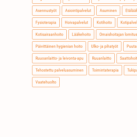
Asennustyöt
Asiointipalvelut
Asuminen
Etälää
Fysioterapia
Hoivapalvelut
Kotihoito
Kotipalve
Kotisairaanhoito
Lääkehoito
Omaishoitajan lomitus
Päivittäinen hygienian hoito
Ulko- ja pihatyöt
Puuta
Ruuoanlaitto- ja leivonta-apu
Ruuanlaitto
Saattohoi
Tehostettu palveluasuminen
Toimintaterapia
Tukip
Vaatehuolto