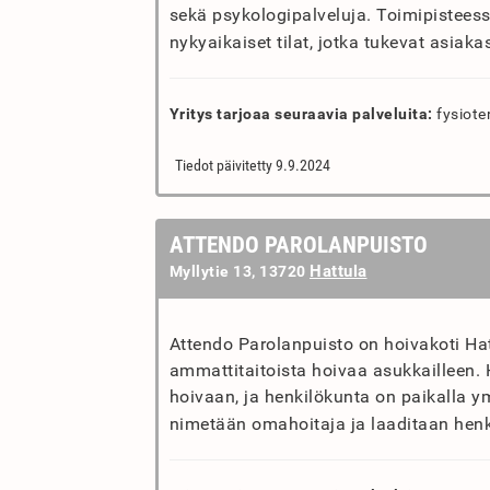
sekä psykologipalveluja. Toimipisteess
nykyaikaiset tilat, jotka tukevat asiaka
Yritys tarjoaa seuraavia palveluita:
fysiote
Tiedot päivitetty 9.9.2024
ATTENDO PAROLANPUISTO
Hattula
Myllytie 13, 13720
Attendo Parolanpuisto on hoivakoti Hatt
ammattitaitoista hoivaa asukkailleen.
hoivaan, ja henkilökunta on paikalla y
nimetään omahoitaja ja laaditaan henk