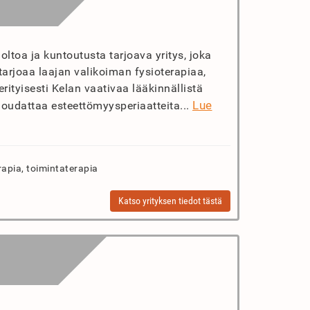
toa ja kuntoutusta tarjoava yritys, joka
 tarjoaa laajan valikoiman fysioterapiaa,
rityisesti Kelan vaativaa lääkinnällistä
Lue
oudattaa esteettömyysperiaatteita...
rapia, toimintaterapia
Katso yrityksen tiedot tästä