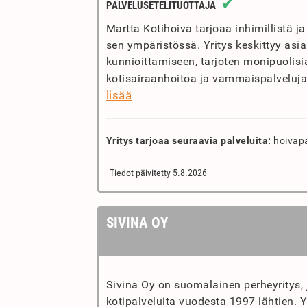
✔
PALVELUSETELITUOTTAJA
Martta Kotihoiva tarjoaa inhimillistä 
sen ympäristössä. Yritys keskittyy asi
kunnioittamiseen, tarjoten monipuolisia
kotisairaanhoitoa ja vammaispalveluja.
lisää
Yritys tarjoaa seuraavia palveluita:
hoivapal
Tiedot päivitetty 5.8.2026
SIVINA OY
Sivina Oy on suomalainen perheyritys, j
kotipalveluita vuodesta 1997 lähtien. Yr