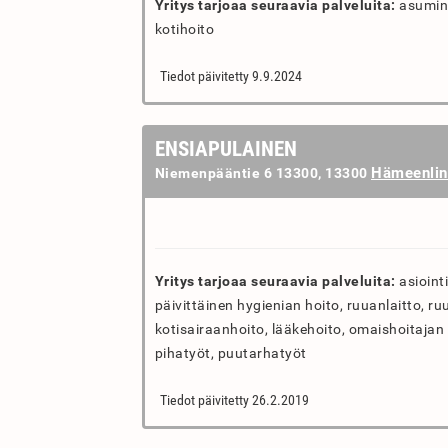
Yritys tarjoaa seuraavia palveluita:
asumine
kotihoito
Tiedot päivitetty 9.9.2024
ENSIAPULAINEN
Hämeenlin
Niemenpääntie 6 13300, 13300
Yritys tarjoaa seuraavia palveluita:
asiointi
päivittäinen hygienian hoito, ruuanlaitto, ru
kotisairaanhoito, lääkehoito, omaishoitajan l
pihatyöt, puutarhatyöt
Tiedot päivitetty 26.2.2019