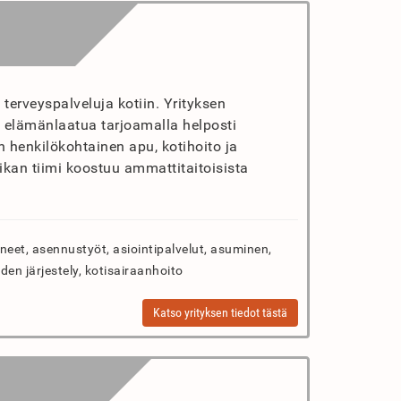
 terveyspalveluja kotiin. Yrityksen
 elämänlaatua tarjoamalla helposti
n henkilökohtainen apu, kotihoito ja
ikan tiimi koostuu ammattitaitoisista
neet, asennustyöt, asiointipalvelut, asuminen,
iden järjestely, kotisairaanhoito
Katso yrityksen tiedot tästä