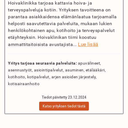
Hoivaklinikka tarjoaa kattavia hoiva- ja
terveyspalveluja kotiin. Yrityksen tavoitteena on
parantaa asiakkaidensa elämänlaatua tarjoamalla
helposti saavutettavia palveluita, mukaan lukien
henkilökohtainen apu, kotihoito ja terveyspalvelut
etäyhteyksin. Hoivaklinikan tiimi koostuu
Lue lisää
ammattitaitoisista avustajista...
Yritys tarjoaa seuraavia palveluita:
apuvälineet,
asennustyöt, asiointipalvelut, asuminen, etälääkäri,
kotihoito, kotipalvelut, arjen asioiden järjestely,
kotisairaanhoito
Tiedot päivitetty 23.12.2024
Katso yrityksen tiedot tästä