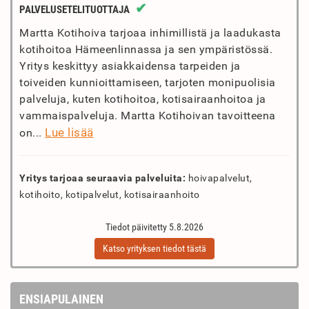
✔
PALVELUSETELITUOTTAJA
Martta Kotihoiva tarjoaa inhimillistä ja laadukasta
kotihoitoa Hämeenlinnassa ja sen ympäristössä.
Yritys keskittyy asiakkaidensa tarpeiden ja
toiveiden kunnioittamiseen, tarjoten monipuolisia
palveluja, kuten kotihoitoa, kotisairaanhoitoa ja
vammaispalveluja. Martta Kotihoivan tavoitteena
Lue lisää
on...
Yritys tarjoaa seuraavia palveluita:
hoivapalvelut,
kotihoito, kotipalvelut, kotisairaanhoito
Tiedot päivitetty 5.8.2026
Katso yrityksen tiedot tästä
ENSIAPULAINEN