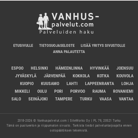
ETUSIVULLE
TIETOSUOJASELOSTE
LISÄÄ YRITYS SIVUSTOLLE
ANNA PALAUTETTA
ESPOO
HELSINKI
HÄMEENLINNA
HYVINKÄÄ
JOENSUU
JYVÄSKYLÄ
JÄRVENPÄÄ
KOKKOLA
KOTKA
KOUVOLA
KUOPIO
KUUSAMO
LAHTI
LAPPEENRANTA
LOHJA
MIKKELI
OULU
PORI
PORVOO
RAUMA
ROVANIEMI
SALO
SEINÄJOKI
TAMPERE
TURKU
VAASA
VANTAA
2018-2026 © Vanhuspalvelut.com | SiteWorks Oy | PL 79, 20521 Turku
Tämä on puolueeton ja riippumaton sivusto. Tarkista tiedot palveluntarjoajalta ennen
ostopäätöksen tekemistä.