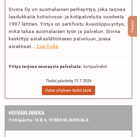
Sivina Oy on suomalainen perheyritys, joka tarjoaa
laadukkaita kotisiivous- ja kotipalveluita vuodesta
Palvelut
1997 lähtien. Yritys on sertifioitu Avainlippu-yritys,
mikä takaa suomalaisen työn ja palvelun. Sivina
keskittyy asiakaslähtöiseen palveluun, jossa
Lue lisää
asiakkaat...
Yritys tarjoaa seuraavia palveluita:
kotipalvelut
Tiedot päivitetty 13.7.2026
Katso yrityksen tiedot tästä
HOIVAKLINIKKA
Yrittäjäntie 16 B 4, 01800 KLAUKKALA