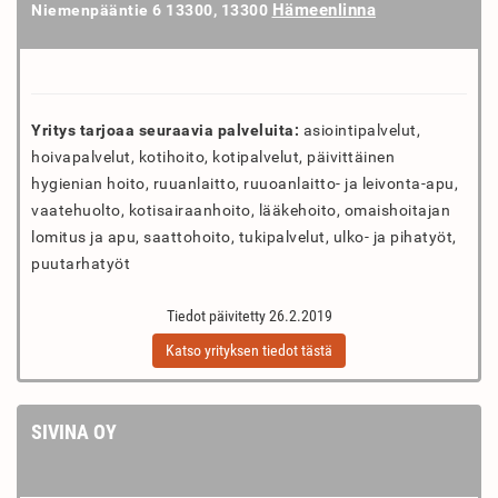
Hämeenlinna
Niemenpääntie 6 13300, 13300
Yritys tarjoaa seuraavia palveluita:
asiointipalvelut,
hoivapalvelut, kotihoito, kotipalvelut, päivittäinen
hygienian hoito, ruuanlaitto, ruuoanlaitto- ja leivonta-apu,
vaatehuolto, kotisairaanhoito, lääkehoito, omaishoitajan
lomitus ja apu, saattohoito, tukipalvelut, ulko- ja pihatyöt,
puutarhatyöt
Tiedot päivitetty 26.2.2019
Katso yrityksen tiedot tästä
SIVINA OY