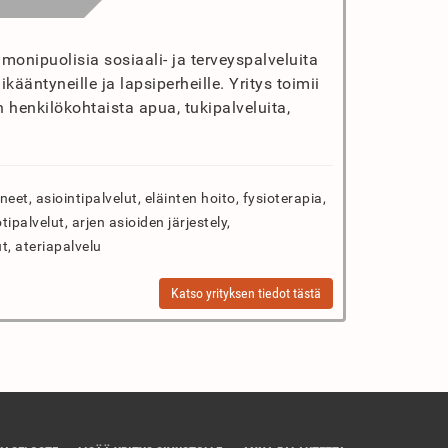
 monipuolisia sosiaali- ja terveyspalveluita
kääntyneille ja lapsiperheille. Yritys toimii
 henkilökohtaista apua, tukipalveluita,
eet, asiointipalvelut, eläinten hoito, fysioterapia,
tipalvelut, arjen asioiden järjestely,
t, ateriapalvelu
Katso yrityksen tiedot tästä