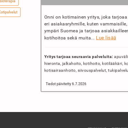
sioterapia
Kotipalvelut
Onni on kotimainen yritys, joka tarjoaa
eri asiakasryhmille, kuten vammaisille, i
ympäri Suomea ja tarjoaa asiakkailleen
Lue lisää
kotihoitoa sekä muita...
Yritys tarjoaa seuraavia palveluita:
apuvälin
hieronta, jalkahoito, kotihoito, kotilääkäri, ko
kotisairaanhoito, siivouspalvelut, tukipalvelu
Tiedot päivitetty 6.7.2026