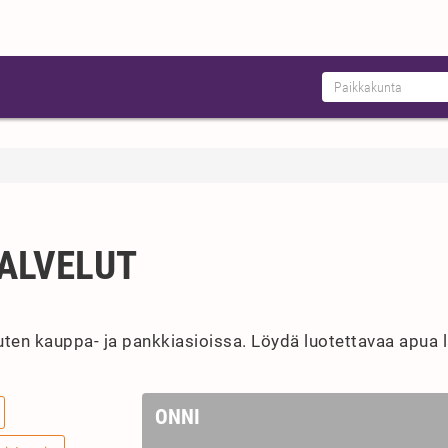
PALVELUT
kuten kauppa- ja pankkiasioissa. Löydä luotettavaa apua l
ONNI