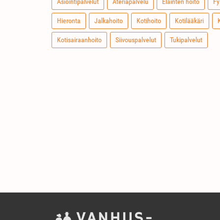
Asiointipalvelut
Ateriapalvelu
Eläinten hoito
Fy
Hieronta
Jalkahoito
Kotihoito
Kotilääkäri
Kotisairaanhoito
Siivouspalvelut
Tukipalvelut