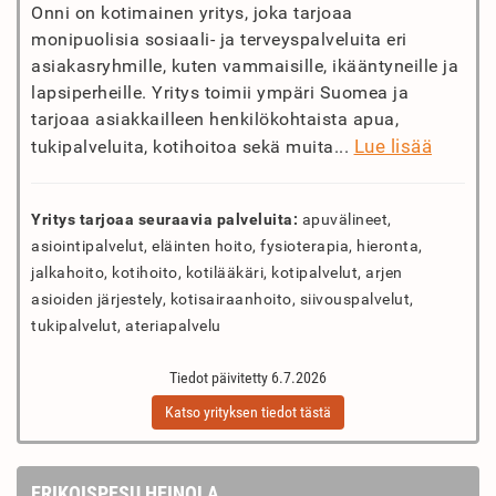
Onni on kotimainen yritys, joka tarjoaa
monipuolisia sosiaali- ja terveyspalveluita eri
asiakasryhmille, kuten vammaisille, ikääntyneille ja
lapsiperheille. Yritys toimii ympäri Suomea ja
tarjoaa asiakkailleen henkilökohtaista apua,
Lue lisää
tukipalveluita, kotihoitoa sekä muita...
Yritys tarjoaa seuraavia palveluita:
apuvälineet,
asiointipalvelut, eläinten hoito, fysioterapia, hieronta,
jalkahoito, kotihoito, kotilääkäri, kotipalvelut, arjen
asioiden järjestely, kotisairaanhoito, siivouspalvelut,
tukipalvelut, ateriapalvelu
Tiedot päivitetty 6.7.2026
Katso yrityksen tiedot tästä
ERIKOISPESU HEINOLA