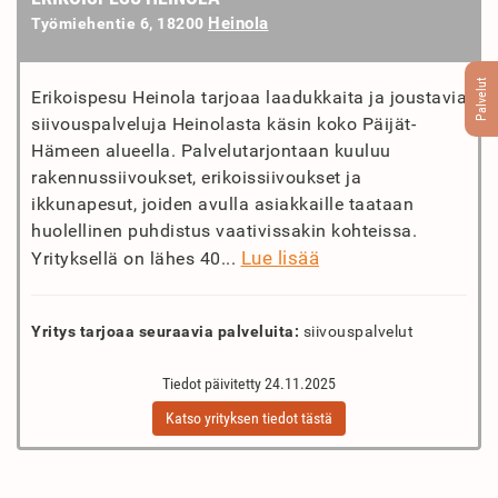
Heinola
Työmiehentie 6, 18200
Palvelut
Erikoispesu Heinola tarjoaa laadukkaita ja joustavia
siivouspalveluja Heinolasta käsin koko Päijät-
Hämeen alueella. Palvelutarjontaan kuuluu
rakennussiivoukset, erikoissiivoukset ja
ikkunapesut, joiden avulla asiakkaille taataan
huolellinen puhdistus vaativissakin kohteissa.
Lue lisää
Yrityksellä on lähes 40...
Yritys tarjoaa seuraavia palveluita:
siivouspalvelut
Tiedot päivitetty 24.11.2025
Katso yrityksen tiedot tästä