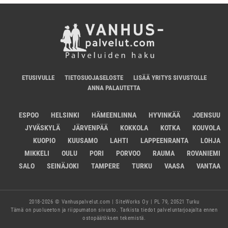
ETUSIVULLE
TIETOSUOJASELOSTE
LISÄÄ YRITYS SIVUSTOLLE
ANNA PALAUTETTA
ESPOO
HELSINKI
HÄMEENLINNA
HYVINKÄÄ
JOENSUU
JYVÄSKYLÄ
JÄRVENPÄÄ
KOKKOLA
KOTKA
KOUVOLA
KUOPIO
KUUSAMO
LAHTI
LAPPEENRANTA
LOHJA
MIKKELI
OULU
PORI
PORVOO
RAUMA
ROVANIEMI
SALO
SEINÄJOKI
TAMPERE
TURKU
VAASA
VANTAA
2018-2026 © Vanhuspalvelut.com | SiteWorks Oy | PL 79, 20521 Turku
Tämä on puolueeton ja riippumaton sivusto. Tarkista tiedot palveluntarjoajalta ennen
ostopäätöksen tekemistä.