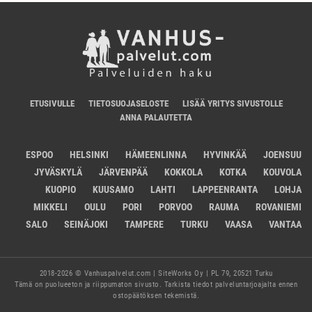
ETUSIVULLE
TIETOSUOJASELOSTE
LISÄÄ YRITYS SIVUSTOLLE
ANNA PALAUTETTA
ESPOO
HELSINKI
HÄMEENLINNA
HYVINKÄÄ
JOENSUU
JYVÄSKYLÄ
JÄRVENPÄÄ
KOKKOLA
KOTKA
KOUVOLA
KUOPIO
KUUSAMO
LAHTI
LAPPEENRANTA
LOHJA
MIKKELI
OULU
PORI
PORVOO
RAUMA
ROVANIEMI
SALO
SEINÄJOKI
TAMPERE
TURKU
VAASA
VANTAA
2018-2026 © Vanhuspalvelut.com | SiteWorks Oy | PL 79, 20521 Turku
Tämä on puolueeton ja riippumaton sivusto. Tarkista tiedot palveluntarjoajalta ennen
ostopäätöksen tekemistä.