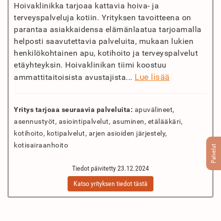
Hoivaklinikka tarjoaa kattavia hoiva- ja
terveyspalveluja kotiin. Yrityksen tavoitteena on
parantaa asiakkaidensa elämänlaatua tarjoamalla
helposti saavutettavia palveluita, mukaan lukien
henkilökohtainen apu, kotihoito ja terveyspalvelut
etäyhteyksin. Hoivaklinikan tiimi koostuu
Lue lisää
ammattitaitoisista avustajista...
Yritys tarjoaa seuraavia palveluita:
apuvälineet,
asennustyöt, asiointipalvelut, asuminen, etälääkäri,
kotihoito, kotipalvelut, arjen asioiden järjestely,
kotisairaanhoito
Palvelut
Tiedot päivitetty 23.12.2024
Katso yrityksen tiedot tästä