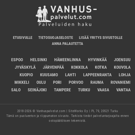
ETUSIVULLE
TIETOSUOJASELOSTE
LISÄÄ YRITYS SIVUSTOLLE
ANNA PALAUTETTA
ESPOO
HELSINKI
HÄMEENLINNA
HYVINKÄÄ
JOENSUU
JYVÄSKYLÄ
JÄRVENPÄÄ
KOKKOLA
KOTKA
KOUVOLA
KUOPIO
KUUSAMO
LAHTI
LAPPEENRANTA
LOHJA
MIKKELI
OULU
PORI
PORVOO
RAUMA
ROVANIEMI
SALO
SEINÄJOKI
TAMPERE
TURKU
VAASA
VANTAA
2018-2026 © Vanhuspalvelut.com | SiteWorks Oy | PL 79, 20521 Turku
Tämä on puolueeton ja riippumaton sivusto. Tarkista tiedot palveluntarjoajalta ennen
ostopäätöksen tekemistä.