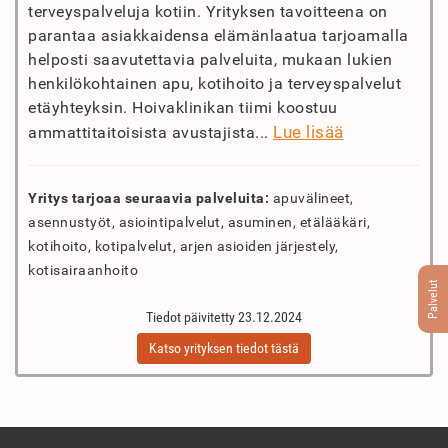
terveyspalveluja kotiin. Yrityksen tavoitteena on
parantaa asiakkaidensa elämänlaatua tarjoamalla
helposti saavutettavia palveluita, mukaan lukien
henkilökohtainen apu, kotihoito ja terveyspalvelut
etäyhteyksin. Hoivaklinikan tiimi koostuu
Lue lisää
ammattitaitoisista avustajista...
Yritys tarjoaa seuraavia palveluita:
apuvälineet,
asennustyöt, asiointipalvelut, asuminen, etälääkäri,
kotihoito, kotipalvelut, arjen asioiden järjestely,
kotisairaanhoito
Palvelut
Tiedot päivitetty 23.12.2024
Katso yrityksen tiedot tästä