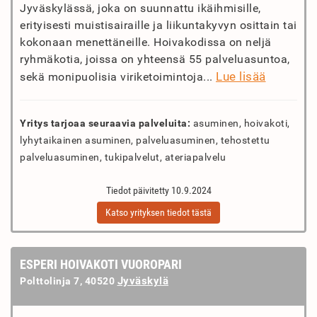
Jyväskylässä, joka on suunnattu ikäihmisille,
erityisesti muistisairaille ja liikuntakyvyn osittain tai
kokonaan menettäneille. Hoivakodissa on neljä
ryhmäkotia, joissa on yhteensä 55 palveluasuntoa,
Lue lisää
sekä monipuolisia viriketoimintoja...
Yritys tarjoaa seuraavia palveluita:
asuminen, hoivakoti,
lyhytaikainen asuminen, palveluasuminen, tehostettu
palveluasuminen, tukipalvelut, ateriapalvelu
Tiedot päivitetty 10.9.2024
Katso yrityksen tiedot tästä
ESPERI HOIVAKOTI VUOROPARI
Jyväskylä
Polttolinja 7, 40520