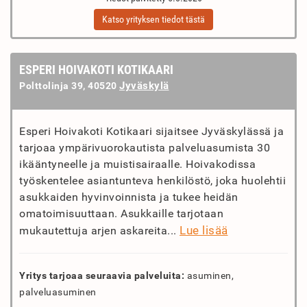
Katso yrityksen tiedot tästä
ESPERI HOIVAKOTI KOTIKAARI
Jyväskylä
Polttolinja 39, 40520
Esperi Hoivakoti Kotikaari sijaitsee Jyväskylässä ja
tarjoaa ympärivuorokautista palveluasumista 30
ikääntyneelle ja muistisairaalle. Hoivakodissa
työskentelee asiantunteva henkilöstö, joka huolehtii
asukkaiden hyvinvoinnista ja tukee heidän
omatoimisuuttaan. Asukkaille tarjotaan
Lue lisää
mukautettuja arjen askareita...
Yritys tarjoaa seuraavia palveluita:
asuminen,
palveluasuminen