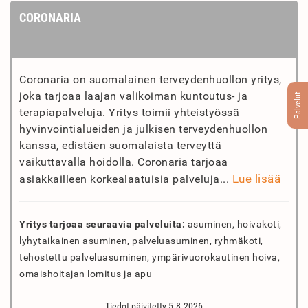
CORONARIA
Coronaria on suomalainen terveydenhuollon yritys,
joka tarjoaa laajan valikoiman kuntoutus- ja
Palvelut
terapiapalveluja. Yritys toimii yhteistyössä
hyvinvointialueiden ja julkisen terveydenhuollon
kanssa, edistäen suomalaista terveyttä
vaikuttavalla hoidolla. Coronaria tarjoaa
Lue lisää
asiakkailleen korkealaatuisia palveluja...
Yritys tarjoaa seuraavia palveluita:
asuminen, hoivakoti,
lyhytaikainen asuminen, palveluasuminen, ryhmäkoti,
tehostettu palveluasuminen, ympärivuorokautinen hoiva,
omaishoitajan lomitus ja apu
Tiedot päivitetty 5.8.2026