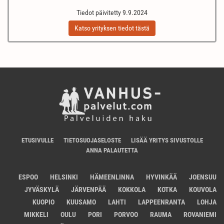
Tiedot päivitetty 9.9.2024
Katso yrityksen tiedot tästä
ETUSIVULLE
TIETOSUOJASELOSTE
LISÄÄ YRITYS SIVUSTOLLE
ANNA PALAUTETTA
ESPOO
HELSINKI
HÄMEENLINNA
HYVINKÄÄ
JOENSUU
JYVÄSKYLÄ
JÄRVENPÄÄ
KOKKOLA
KOTKA
KOUVOLA
KUOPIO
KUUSAMO
LAHTI
LAPPEENRANTA
LOHJA
MIKKELI
OULU
PORI
PORVOO
RAUMA
ROVANIEMI