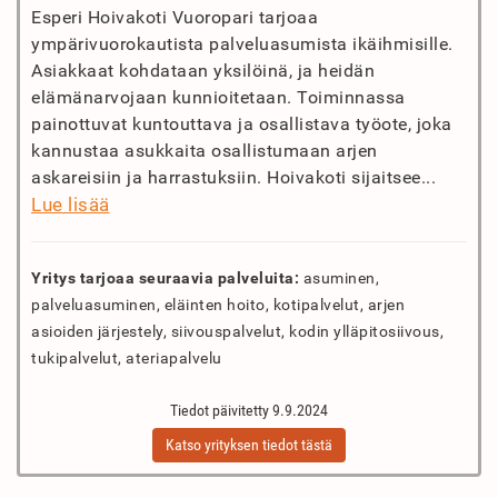
Esperi Hoivakoti Vuoropari tarjoaa
ympärivuorokautista palveluasumista ikäihmisille.
Asiakkaat kohdataan yksilöinä, ja heidän
elämänarvojaan kunnioitetaan. Toiminnassa
painottuvat kuntouttava ja osallistava työote, joka
kannustaa asukkaita osallistumaan arjen
askareisiin ja harrastuksiin. Hoivakoti sijaitsee...
Lue lisää
Yritys tarjoaa seuraavia palveluita:
asuminen,
palveluasuminen, eläinten hoito, kotipalvelut, arjen
asioiden järjestely, siivouspalvelut, kodin ylläpitosiivous,
tukipalvelut, ateriapalvelu
Tiedot päivitetty 9.9.2024
Katso yrityksen tiedot tästä