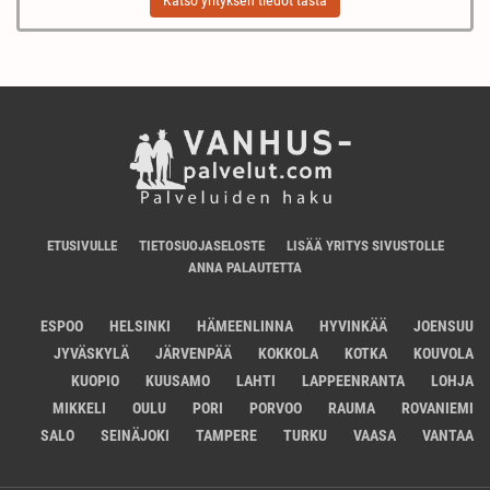
Katso yrityksen tiedot tästä
ETUSIVULLE
TIETOSUOJASELOSTE
LISÄÄ YRITYS SIVUSTOLLE
ANNA PALAUTETTA
ESPOO
HELSINKI
HÄMEENLINNA
HYVINKÄÄ
JOENSUU
JYVÄSKYLÄ
JÄRVENPÄÄ
KOKKOLA
KOTKA
KOUVOLA
KUOPIO
KUUSAMO
LAHTI
LAPPEENRANTA
LOHJA
MIKKELI
OULU
PORI
PORVOO
RAUMA
ROVANIEMI
SALO
SEINÄJOKI
TAMPERE
TURKU
VAASA
VANTAA