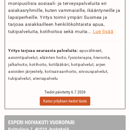
monipuolisia sosiaali- ja terveyspalveluita eri
asiakasryhmille, kuten vammaisille, ikääntyneille ja
lapsiperheille. Yritys toimii ympäri Suomea ja
tarjoaa asiakkailleen henkilökohtaista apua,
Lue lisää
tukipalveluita, kotihoitoa sekä muita...
Yritys tarjoaa seuraavia palveluita:
apuvälineet,
asiointipalvelut, eläinten hoito, fysioterapia, hieronta,
jalkahoito, kotihoito, kotilääkäri, kotipalvelut, arjen
asioiden järjestely, kotisairaanhoito, siivouspalvelut,
tukipalvelut, ateriapalvelu
Tiedot päivitetty 6.7.2026
Katso yrityksen tiedot tästä
ESPERI HOIVAKOTI VUOROPARI
Jyväskylä
Polttolinja 7, 40520