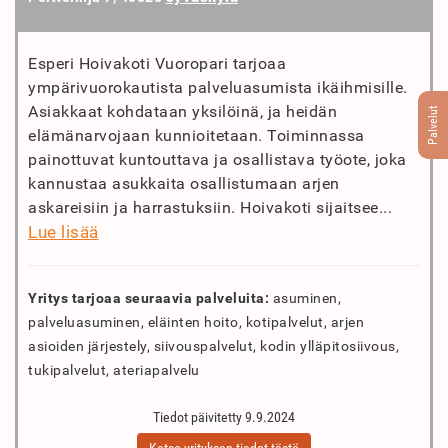
Esperi Hoivakoti Vuoropari tarjoaa
ympärivuorokautista palveluasumista ikäihmisille.
Asiakkaat kohdataan yksilöinä, ja heidän
Palvelut
elämänarvojaan kunnioitetaan. Toiminnassa
painottuvat kuntouttava ja osallistava työote, joka
kannustaa asukkaita osallistumaan arjen
askareisiin ja harrastuksiin. Hoivakoti sijaitsee...
Lue lisää
Yritys tarjoaa seuraavia palveluita:
asuminen,
palveluasuminen, eläinten hoito, kotipalvelut, arjen
asioiden järjestely, siivouspalvelut, kodin ylläpitosiivous,
tukipalvelut, ateriapalvelu
Tiedot päivitetty 9.9.2024