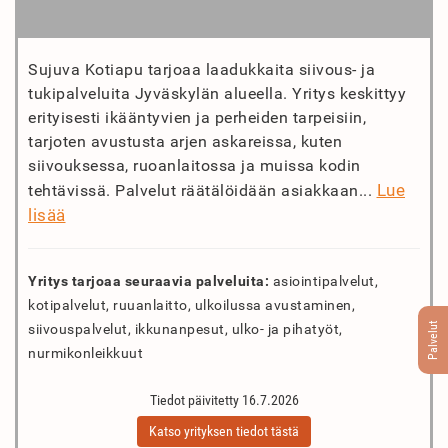
Sujuva Kotiapu tarjoaa laadukkaita siivous- ja
tukipalveluita Jyväskylän alueella. Yritys keskittyy
erityisesti ikääntyvien ja perheiden tarpeisiin,
tarjoten avustusta arjen askareissa, kuten
siivouksessa, ruoanlaitossa ja muissa kodin
Lue
tehtävissä. Palvelut räätälöidään asiakkaan...
lisää
Yritys tarjoaa seuraavia palveluita:
asiointipalvelut,
kotipalvelut, ruuanlaitto, ulkoilussa avustaminen,
Palvelut
siivouspalvelut, ikkunanpesut, ulko- ja pihatyöt,
nurmikonleikkuut
Tiedot päivitetty 16.7.2026
Katso yrityksen tiedot tästä