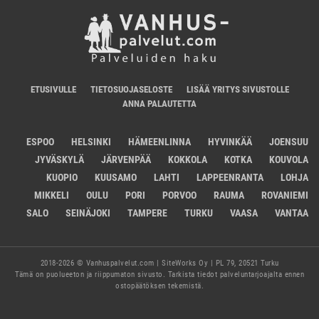
ETUSIVULLE
TIETOSUOJASELOSTE
LISÄÄ YRITYS SIVUSTOLLE
ANNA PALAUTETTA
ESPOO
HELSINKI
HÄMEENLINNA
HYVINKÄÄ
JOENSUU
JYVÄSKYLÄ
JÄRVENPÄÄ
KOKKOLA
KOTKA
KOUVOLA
KUOPIO
KUUSAMO
LAHTI
LAPPEENRANTA
LOHJA
MIKKELI
OULU
PORI
PORVOO
RAUMA
ROVANIEMI
SALO
SEINÄJOKI
TAMPERE
TURKU
VAASA
VANTAA
2018-2026 © Vanhuspalvelut.com | SiteWorks Oy | PL 79, 20521 Turku
Tämä on puolueeton ja riippumaton sivusto. Tarkista tiedot palveluntarjoajalta ennen
ostopäätöksen tekemistä.