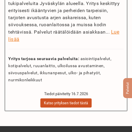
tukipalveluita Jyväskylän alueella. Yritys keskittyy
erityisesti ikääntyvien ja perheiden tarpeisiin,
tarjoten avustusta arjen askareissa, kuten
siivouksessa, ruoanlaitossa ja muissa kodin
Lue
tehtävissä. Palvelut räätälöidään asiakkaan...
lisää
Yritys tarjoaa seuraavia palveluita:
asiointipalvelut,
kotipalvelut, ruuanlaitto, ulkoilussa avustaminen,
siivouspalvelut, ikkunanpesut, ulko- ja pihatyöt,
nurmikonleikkuut
Palvelut
Tiedot päivitetty 16.7.2026
Katso yrityksen tiedot tästä