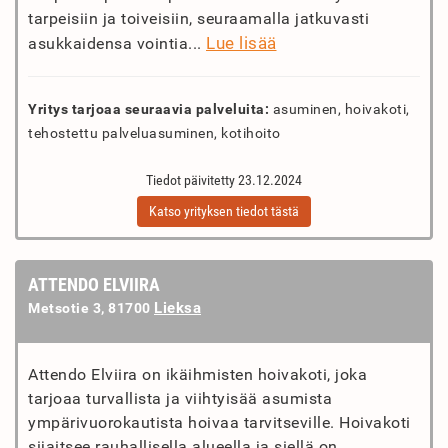
tarpeisiin ja toiveisiin, seuraamalla jatkuvasti
Lue lisää
asukkaidensa vointia...
Yritys tarjoaa seuraavia palveluita:
asuminen, hoivakoti,
tehostettu palveluasuminen, kotihoito
Tiedot päivitetty 23.12.2024
Katso yrityksen tiedot tästä
ATTENDO ELVIIRA
Lieksa
Metsotie 3, 81700
Attendo Elviira on ikäihmisten hoivakoti, joka
tarjoaa turvallista ja viihtyisää asumista
ympärivuorokautista hoivaa tarvitseville. Hoivakoti
sijaitsee rauhallisella alueella ja siellä on