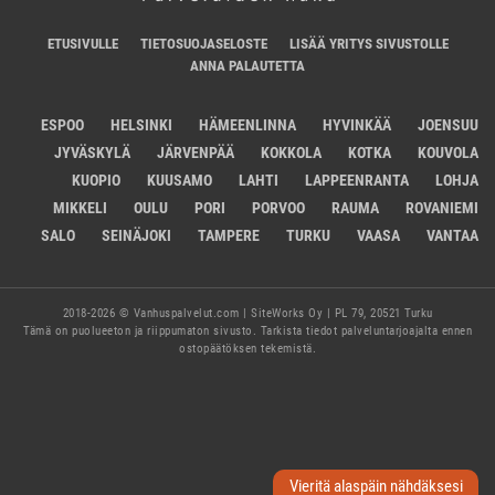
ETUSIVULLE
TIETOSUOJASELOSTE
LISÄÄ YRITYS SIVUSTOLLE
ANNA PALAUTETTA
ESPOO
HELSINKI
HÄMEENLINNA
HYVINKÄÄ
JOENSUU
JYVÄSKYLÄ
JÄRVENPÄÄ
KOKKOLA
KOTKA
KOUVOLA
KUOPIO
KUUSAMO
LAHTI
LAPPEENRANTA
LOHJA
MIKKELI
OULU
PORI
PORVOO
RAUMA
ROVANIEMI
SALO
SEINÄJOKI
TAMPERE
TURKU
VAASA
VANTAA
2018-2026 © Vanhuspalvelut.com | SiteWorks Oy | PL 79, 20521 Turku
Tämä on puolueeton ja riippumaton sivusto. Tarkista tiedot palveluntarjoajalta ennen
ostopäätöksen tekemistä.
Vieritä alaspäin nähdäksesi