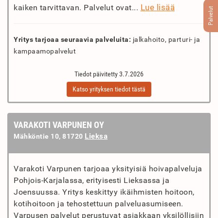
Lue lisää
kaiken tarvittavan. Palvelut ovat...
Palvelut
Yritys tarjoaa seuraavia palveluita:
jalkahoito, parturi- ja
kampaamopalvelut
Tiedot päivitetty 3.7.2026
Katso yrityksen tiedot tästä
VARAKOTI VARPUNEN OY
Lieksa
Mähköntie 10, 81720
Varakoti Varpunen tarjoaa yksityisiä hoivapalveluja
Pohjois-Karjalassa, erityisesti Lieksassa ja
Joensuussa. Yritys keskittyy ikäihmisten hoitoon,
kotihoitoon ja tehostettuun palveluasumiseen.
Varpusen palvelut perustuvat asiakkaan yksilöllisiin