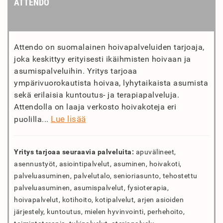
ATTENDO
Attendo on suomalainen hoivapalveluiden tarjoaja,
joka keskittyy erityisesti ikäihmisten hoivaan ja
asumispalveluihin. Yritys tarjoaa
ympärivuorokautista hoivaa, lyhytaikaista asumista
sekä erilaisia kuntoutus- ja terapiapalveluja.
Attendolla on laaja verkosto hoivakoteja eri
Lue lisää
puolilla...
Yritys tarjoaa seuraavia palveluita:
apuvälineet,
asennustyöt, asiointipalvelut, asuminen, hoivakoti,
palveluasuminen, palvelutalo, senioriasunto, tehostettu
palveluasuminen, asumispalvelut, fysioterapia,
hoivapalvelut, kotihoito, kotipalvelut, arjen asioiden
järjestely, kuntoutus, mielen hyvinvointi, perhehoito,