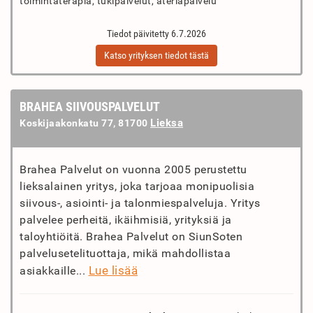
toimintaterapia, tukipalvelut, ateriapalvelu
Tiedot päivitetty 6.7.2026
Katso yrityksen tiedot tästä
BRAHEA SIIVOUSPALVELUT
Lieksa
Koskijaakonkatu 77, 81700
Brahea Palvelut on vuonna 2005 perustettu
lieksalainen yritys, joka tarjoaa monipuolisia
siivous-, asiointi- ja talonmiespalveluja. Yritys
palvelee perheitä, ikäihmisiä, yrityksiä ja
taloyhtiöitä. Brahea Palvelut on SiunSoten
palvelusetelituottaja, mikä mahdollistaa
Lue lisää
asiakkaille...