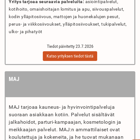
Yritys tarjoaa seuraavia palveluita:
asiointipalvelut,
kotihoito, omaishoitajan lomitus ja apu, siivouspalvelut,
kodin ylläpitosiivous, mattojen ja huonekalujen pesut,
perus- ja viikkosiivoukset, ylläpitosiivoukset, tukipalvelut,
ulko- ja pihatyöt
Tiedot päivitetty 23.7.2026
Katso yrityksen tiedot tästä
MAJ
MAJ tarjoaa kauneus- ja hyvinvointipalveluja
suoraan asiakkaan kotiin. Palvelut sisältävät
jalkahoidot, parturi-kampaajan, kosmetologin ja
meikkaajan palvelut. MAJ:n ammattilaiset ovat
koulutettuja ja kokeneita, ja he tuovat mukanaan