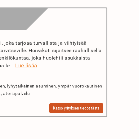
, joka tarjoaa turvallista ja viihtyisää
vitseville. Hoivakoti sijaitsee rauhallisella
henkilökuntaa, joka huolehtii asukkaista
Lue lisää
alle...
n, lyhytaikainen asuminen, ympärivuorokautinen
t, ateriapalvelu
Katso yrityksen tiedot tästä