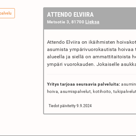
palvelu
ATTENDO ELVIIRA
Lieksa
Metsotie 3, 81700
Attendo Elviira on ikäihmisten hoivakoti
asumista ympärivuorokautista hoivaa tar
alueella ja siellä on ammattitaitoista 
ympäri vuorokauden. Jokaiselle asukka
Yritys tarjoaa seuraavia palveluita:
asumine
hoiva, asumispalvelut, kotihoito, tukipalvelu
Tiedot päivitetty 9.9.2024