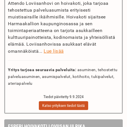
Attendo Loviisanhovi on hoivakoti, joka tarjoaa
tehostettua palveluasumista erityisesti
muistisairaille ikäihmisille. Hoivakoti sijaitsee
Harmaakallion kaupunginosassa ja sen
toimintaperiaatteena on tarjota asukkailleen
kulttuuripainotteista, kodinomaista ja yhteisöllistä
elämää. Loviisanhovissa asukkaat elävät
Lue lisää
omannäköistä...
Yritys tarjoaa seuraavia palveluita:
asuminen, tehostettu
palveluasuminen, asumispalvelut, kotihoito, tukipalvelut,
ateriapalvelu
Tiedot päivitetty 9.9.2024
Katso yrityksen tiedot tästä
ESPERI HOIVAKOTI LOVIISAN ULRIKA