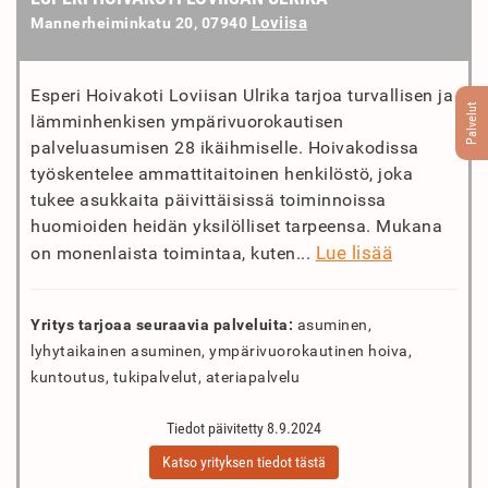
Loviisa
Mannerheiminkatu 20, 07940
Esperi Hoivakoti Loviisan Ulrika tarjoa turvallisen ja
Palvelut
lämminhenkisen ympärivuorokautisen
palveluasumisen 28 ikäihmiselle. Hoivakodissa
työskentelee ammattitaitoinen henkilöstö, joka
tukee asukkaita päivittäisissä toiminnoissa
huomioiden heidän yksilölliset tarpeensa. Mukana
Lue lisää
on monenlaista toimintaa, kuten...
Yritys tarjoaa seuraavia palveluita:
asuminen,
lyhytaikainen asuminen, ympärivuorokautinen hoiva,
kuntoutus, tukipalvelut, ateriapalvelu
Tiedot päivitetty 8.9.2024
Katso yrityksen tiedot tästä