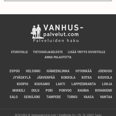
ETUSIVULLE
TIETOSUOJASELOSTE
LISÄÄ YRITYS SIVUSTOLLE
ANNA PALAUTETTA
ESPOO
HELSINKI
HÄMEENLINNA
HYVINKÄÄ
JOENSUU
JYVÄSKYLÄ
JÄRVENPÄÄ
KOKKOLA
KOTKA
KOUVOLA
KUOPIO
KUUSAMO
LAHTI
LAPPEENRANTA
LOHJA
MIKKELI
OULU
PORI
PORVOO
RAUMA
ROVANIEMI
SALO
SEINÄJOKI
TAMPERE
TURKU
VAASA
VANTAA
2018-2026 © Vanhuspalvelut.com | SiteWorks Oy | PL 79, 20521 Turku