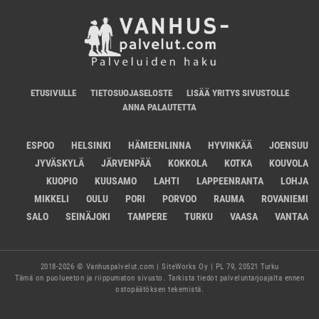
ETUSIVULLE
TIETOSUOJASELOSTE
LISÄÄ YRITYS SIVUSTOLLE
ANNA PALAUTETTA
ESPOO
HELSINKI
HÄMEENLINNA
HYVINKÄÄ
JOENSUU
JYVÄSKYLÄ
JÄRVENPÄÄ
KOKKOLA
KOTKA
KOUVOLA
KUOPIO
KUUSAMO
LAHTI
LAPPEENRANTA
LOHJA
MIKKELI
OULU
PORI
PORVOO
RAUMA
ROVANIEMI
SALO
SEINÄJOKI
TAMPERE
TURKU
VAASA
VANTAA
2018-2026 © Vanhuspalvelut.com | SiteWorks Oy | PL 79, 20521 Turku
Tämä on puolueeton ja riippumaton sivusto. Tarkista tiedot palveluntarjoajalta ennen
ostopäätöksen tekemistä.