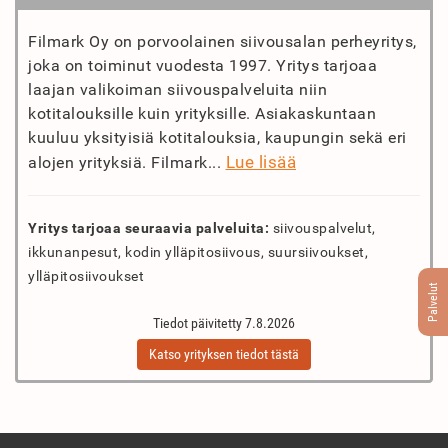
Filmark Oy on porvoolainen siivousalan perheyritys,
joka on toiminut vuodesta 1997. Yritys tarjoaa
laajan valikoiman siivouspalveluita niin
kotitalouksille kuin yrityksille. Asiakaskuntaan
kuuluu yksityisiä kotitalouksia, kaupungin sekä eri
Lue lisää
alojen yrityksiä. Filmark...
Yritys tarjoaa seuraavia palveluita:
siivouspalvelut,
ikkunanpesut, kodin ylläpitosiivous, suursiivoukset,
ylläpitosiivoukset
Palvelut
Tiedot päivitetty 7.8.2026
Katso yrityksen tiedot tästä