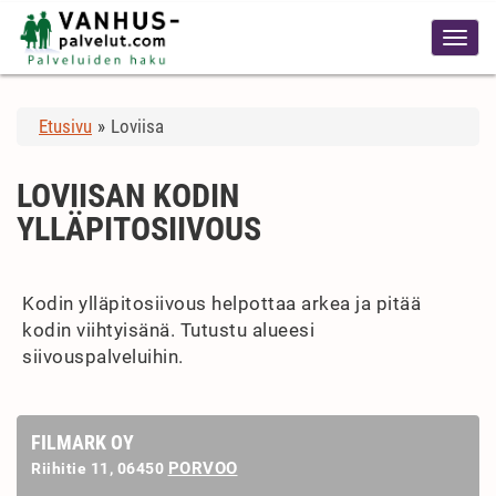
Etusivu
»
Loviisa
LOVIISAN KODIN
YLLÄPITOSIIVOUS
Kodin ylläpitosiivous helpottaa arkea ja pitää
kodin viihtyisänä. Tutustu alueesi
siivouspalveluihin.
FILMARK OY
PORVOO
Riihitie 11, 06450