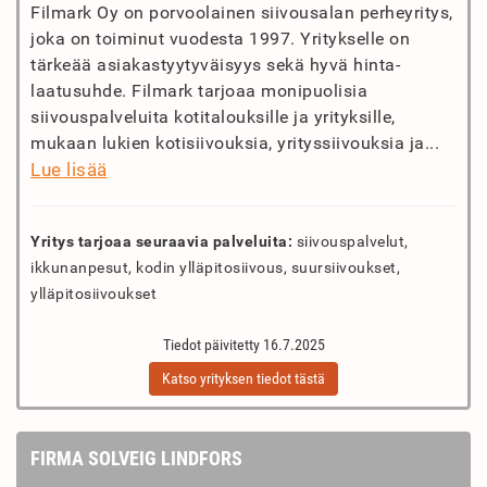
Filmark Oy on porvoolainen siivousalan perheyritys,
joka on toiminut vuodesta 1997. Yritykselle on
tärkeää asiakastyytyväisyys sekä hyvä hinta-
laatusuhde. Filmark tarjoaa monipuolisia
siivouspalveluita kotitalouksille ja yrityksille,
mukaan lukien kotisiivouksia, yrityssiivouksia ja...
Lue lisää
Yritys tarjoaa seuraavia palveluita:
siivouspalvelut,
ikkunanpesut, kodin ylläpitosiivous, suursiivoukset,
ylläpitosiivoukset
Tiedot päivitetty 16.7.2025
Katso yrityksen tiedot tästä
FIRMA SOLVEIG LINDFORS