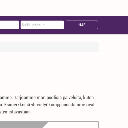
ellamme. Tarjoamme monipuolisia palveluita, kuten
atua. Esimerkkeinä yhteistyökumppaneistamme ovat
estymistavastaan.