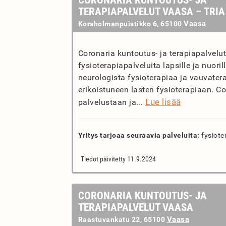
CORONARIA KUNTOUTUS- JA
TERAPIAPALVELUT VAASA – TRIA
Vaasa
Korsholmanpuistikko 6, 65100
Coronaria kuntoutus- ja terapiapalvelut
fysioterapiapalveluita lapsille ja nuori
neurologista fysioterapiaa ja vauvater
erikoistuneen lasten fysioterapiaan. C
Lue lisää
palvelustaan ja...
Yritys tarjoaa seuraavia palveluita:
fysiote
Tiedot päivitetty 11.9.2024
CORONARIA KUNTOUTUS- JA
TERAPIAPALVELUT VAASA
Vaasa
Raastuvankatu 22, 65100