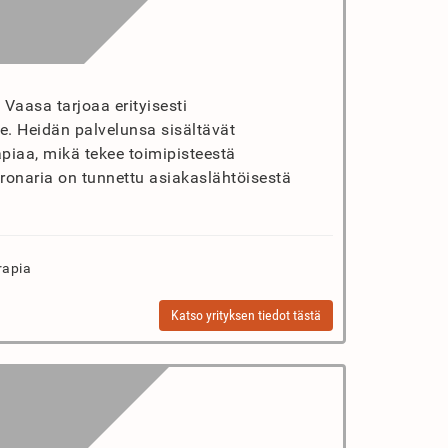
 Vaasa tarjoaa erityisesti
lle. Heidän palvelunsa sisältävät
apiaa, mikä tekee toimipisteestä
oronaria on tunnettu asiakaslähtöisestä
rapia
Katso yrityksen tiedot tästä