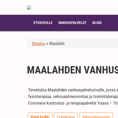
ETUSIVULLE
VANHUSPALVELUT
BLOGI
Etusivu
»
Maalahti
MAALAHDEN VANHUS
Tervetuloa Maalahden vanhuspalvelusivulle, jossa e
fysioterapiaa, seksuaalineuvontaa ja toimintatera
Coronaria kuntoutus- ja terapiapalvelut Vaasa – Tr
Näytä kaikki
Fysioterapia
Seksuaalineuvonta