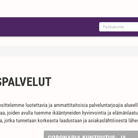
PALVELUT
sittelemme luotettavia ja ammattitaitoisia palveluntarjoajia alue
piaa, joiden avulla tuemme ikääntyneiden hyvinvointia ja elämänla
ia, jotka tunnetaan korkeasta laadustaan ja asiakaslähtöisestä läh