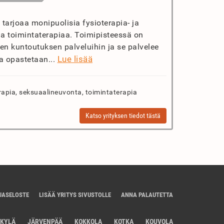
 tarjoaa monipuolisia fysioterapia- ja
ja toimintaterapiaa. Toimipisteessä on
sen kuntoutuksen palveluihin ja se palvelee
Lue lisää
a opastetaan...
rapia, seksuaalineuvonta, toimintaterapia
Katso yrityksen tiedot tästä
JASELOSTE
LISÄÄ YRITYS SIVUSTOLLE
ANNA PALAUTETTA
SKYLÄ
JÄRVENPÄÄ
KOKKOLA
KOTKA
KOUVOLA