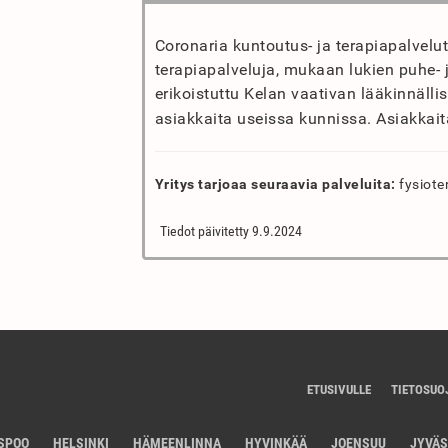
Coronaria kuntoutus- ja terapiapalvelut
terapiapalveluja, mukaan lukien puhe- 
erikoistuttu Kelan vaativan lääkinnälli
asiakkaita useissa kunnissa. Asiakkait
Yritys tarjoaa seuraavia palveluita:
fysiote
Tiedot päivitetty 9.9.2024
ETUSIVULLE
TIETOSUO
SPOO
HELSINKI
HÄMEENLINNA
HYVINKÄÄ
JOENSUU
JYVÄ