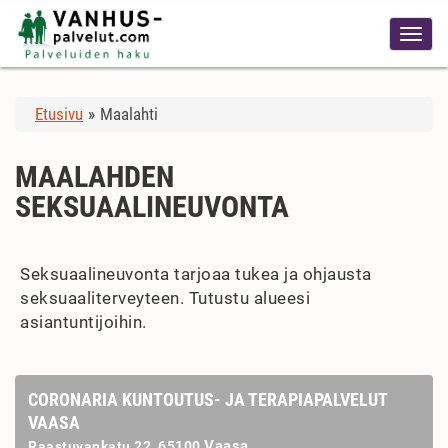
Etusivu
»
Maalahti
MAALAHDEN
SEKSUAALINEUVONTA
Seksuaalineuvonta tarjoaa tukea ja ohjausta
seksuaaliterveyteen. Tutustu alueesi
asiantuntijoihin.
CORONARIA KUNTOUTUS- JA TERAPIAPALVELUT
VAASA
Vaasa
Raastuvankatu 22, 65100