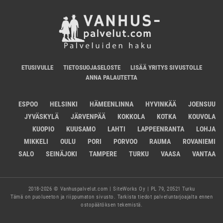
ETUSIVULLE
TIETOSUOJASELOSTE
LISÄÄ YRITYS SIVUSTOLLE
ANNA PALAUTETTA
ESPOO
HELSINKI
HÄMEENLINNA
HYVINKÄÄ
JOENSUU
JYVÄSKYLÄ
JÄRVENPÄÄ
KOKKOLA
KOTKA
KOUVOLA
KUOPIO
KUUSAMO
LAHTI
LAPPEENRANTA
LOHJA
MIKKELI
OULU
PORI
PORVOO
RAUMA
ROVANIEMI
SALO
SEINÄJOKI
TAMPERE
TURKU
VAASA
VANTAA
2018-2026 © Vanhuspalvelut.com | SiteWorks Oy | PL 79, 20521 Turku
Tämä on puolueeton ja riippumaton sivusto. Tarkista tiedot palveluntarjoajalta ennen
ostopäätöksen tekemistä.