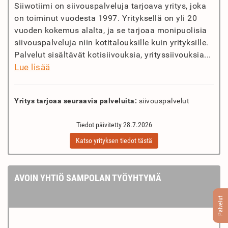
Siiwotiimi on siivouspalveluja tarjoava yritys, joka
on toiminut vuodesta 1997. Yrityksellä on yli 20
vuoden kokemus alalta, ja se tarjoaa monipuolisia
siivouspalveluja niin kotitalouksille kuin yrityksille.
Palvelut sisältävät kotisiivouksia, yrityssiivouksia...
Lue lisää
Yritys tarjoaa seuraavia palveluita:
siivouspalvelut
Tiedot päivitetty 28.7.2026
Katso yrityksen tiedot tästä
AVOIN YHTIÖ SAMPOLAN TYÖYHTYMÄ
Palvelut