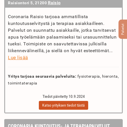
Raisio
Raisiontori 5, 21200
Coronaria Raisio tarjoaa ammatillista
kuntoutusselvitystä ja terapiaa asiakkailleen.
Palvelut
Palvelut on suunnattu asiakkaille, jotka tarvitsevat
apua työelämään palaamiseksi tai urasuunnittelun
tueksi. Toimipiste on saavutettavissa julkisilla
liikennevälineillä, ja siellä on hyvät esteettömät...
Lue lisää
Yritys tarjoaa seuraavia palveluita:
fysioterapia, hieronta,
toimintaterapia
Tiedot päivitetty 10.9.2024
Katso yrityksen tiedot tästä
CORONARIA KUNTOUTUS- JA TERAPIAPALVELUT