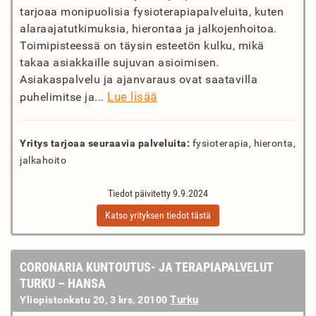
tarjoaa monipuolisia fysioterapiapalveluita, kuten
alaraajatutkimuksia, hierontaa ja jalkojenhoitoa.
Toimipisteessä on täysin esteetön kulku, mikä
takaa asiakkaille sujuvan asioimisen.
Asiakaspalvelu ja ajanvaraus ovat saatavilla
Lue lisää
puhelimitse ja...
Yritys tarjoaa seuraavia palveluita:
fysioterapia, hieronta,
jalkahoito
Tiedot päivitetty 9.9.2024
Katso yrityksen tiedot tästä
CORONARIA KUNTOUTUS- JA TERAPIAPALVELUT
TURKU – HANSA
Turku
Yliopistonkatu 20, 3 krs, 20100