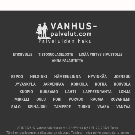
ETUSIVULLE
TIETOSUOJASELOSTE
LISÄÄ YRITYS SIVUSTOLLE
ANNA PALAUTETTA
ESPOO
HELSINKI
HÄMEENLINNA
HYVINKÄÄ
JOENSUU
JYVÄSKYLÄ
JÄRVENPÄÄ
KOKKOLA
KOTKA
KOUVOLA
KUOPIO
KUUSAMO
LAHTI
LAPPEENRANTA
LOHJA
MIKKELI
OULU
PORI
PORVOO
RAUMA
ROVANIEMI
SALO
SEINÄJOKI
TAMPERE
TURKU
VAASA
VANTAA
2018-2026 © Vanhuspalvelut.com | SiteWorks Oy | PL 79, 20521 Turku
Tämä on puolueeton ja riippumaton sivusto. Tarkista tiedot palveluntarjoajalta ennen