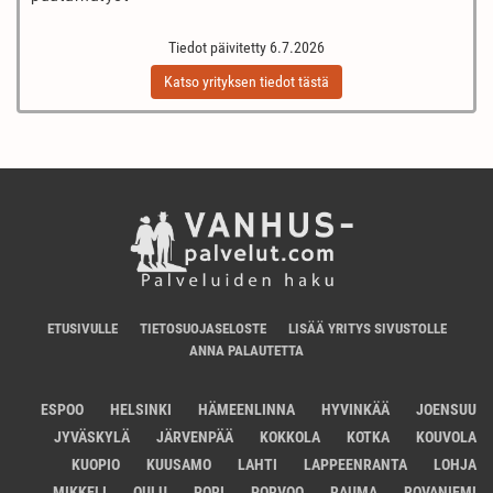
Tiedot päivitetty 6.7.2026
Katso yrityksen tiedot tästä
ETUSIVULLE
TIETOSUOJASELOSTE
LISÄÄ YRITYS SIVUSTOLLE
ANNA PALAUTETTA
ESPOO
HELSINKI
HÄMEENLINNA
HYVINKÄÄ
JOENSUU
JYVÄSKYLÄ
JÄRVENPÄÄ
KOKKOLA
KOTKA
KOUVOLA
KUOPIO
KUUSAMO
LAHTI
LAPPEENRANTA
LOHJA
MIKKELI
OULU
PORI
PORVOO
RAUMA
ROVANIEMI