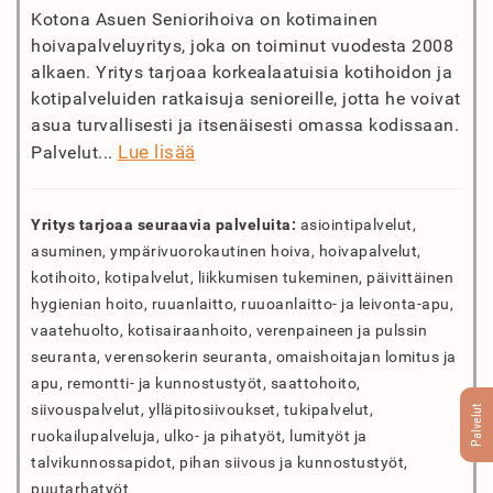
Kotona Asuen Seniorihoiva on kotimainen
hoivapalveluyritys, joka on toiminut vuodesta 2008
alkaen. Yritys tarjoaa korkealaatuisia kotihoidon ja
kotipalveluiden ratkaisuja senioreille, jotta he voivat
asua turvallisesti ja itsenäisesti omassa kodissaan.
Lue lisää
Palvelut...
Yritys tarjoaa seuraavia palveluita:
asiointipalvelut,
asuminen, ympärivuorokautinen hoiva, hoivapalvelut,
kotihoito, kotipalvelut, liikkumisen tukeminen, päivittäinen
hygienian hoito, ruuanlaitto, ruuoanlaitto- ja leivonta-apu,
vaatehuolto, kotisairaanhoito, verenpaineen ja pulssin
seuranta, verensokerin seuranta, omaishoitajan lomitus ja
apu, remontti- ja kunnostustyöt, saattohoito,
siivouspalvelut, ylläpitosiivoukset, tukipalvelut,
Palvelut
ruokailupalveluja, ulko- ja pihatyöt, lumityöt ja
talvikunnossapidot, pihan siivous ja kunnostustyöt,
puutarhatyöt