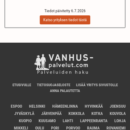
Tiedot päivitetty 6.7.2026
Katso yrityksen tiedot tästä
ETUSIVULLE
TIETOSUOJASELOSTE
LISÄÄ YRITYS SIVUSTOLLE
ANNA PALAUTETTA
ESPOO
HELSINKI
HÄMEENLINNA
HYVINKÄÄ
JOENSUU
JYVÄSKYLÄ
JÄRVENPÄÄ
KOKKOLA
KOTKA
KOUVOLA
KUOPIO
KUUSAMO
LAHTI
LAPPEENRANTA
LOHJA
MIKKELI
OULU
PORI
PORVOO
RAUMA
ROVANIEMI