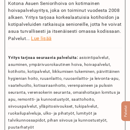
Kotona Asuen Seniorihoiva on kotimainen
hoivapalveluyritys, joka on toiminut vuodesta 2008
alkaen. Yritys tarjoaa korkealaatuisia kotihoidon ja
kotipalveluiden ratkaisuja senioreille, jotta he voivat
asua turvallisesti ja itsenäisesti omassa kodissaan.
Lue lisää
Palvelut...
Yritys tarjoaa seuraavia palveluita:
asiointipalvelut,
asuminen, ympärivuorokautinen hoiva, hoivapalvelut,
kotihoito, kotipalvelut, liikkumisen tukeminen, päivittäinen
hygienian hoito, ruuanlaitto, ruuoanlaitto- ja leivonta-apu,
vaatehuolto, kotisairaanhoito, verenpaineen ja pulssin
seuranta, verensokerin seuranta, omaishoitajan lomitus ja
apu, remontti- ja kunnostustyöt, saattohoito,
siivouspalvelut, ylläpitosiivoukset, tukipalvelut,
Palvelut
ruokailupalveluja, ulko- ja pihatyöt, lumityöt ja
talvikunnossapidot, pihan siivous ja kunnostustyöt,
puutarhatyöt