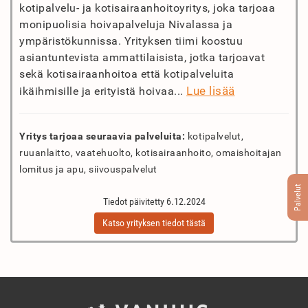
kotipalvelu- ja kotisairaanhoitoyritys, joka tarjoaa
monipuolisia hoivapalveluja Nivalassa ja
ympäristökunnissa. Yrityksen tiimi koostuu
asiantuntevista ammattilaisista, jotka tarjoavat
sekä kotisairaanhoitoa että kotipalveluita
Lue lisää
ikäihmisille ja erityistä hoivaa...
Yritys tarjoaa seuraavia palveluita:
kotipalvelut,
ruuanlaitto, vaatehuolto, kotisairaanhoito, omaishoitajan
lomitus ja apu, siivouspalvelut
Palvelut
Tiedot päivitetty 6.12.2024
Katso yrityksen tiedot tästä