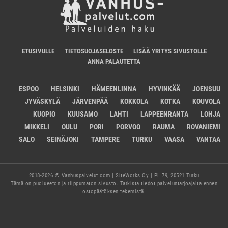
ETUSIVULLE
TIETOSUOJASELOSTE
LISÄÄ YRITYS SIVUSTOLLE
ANNA PALAUTETTA
ESPOO
HELSINKI
HÄMEENLINNA
HYVINKÄÄ
JOENSUU
JYVÄSKYLÄ
JÄRVENPÄÄ
KOKKOLA
KOTKA
KOUVOLA
KUOPIO
KUUSAMO
LAHTI
LAPPEENRANTA
LOHJA
MIKKELI
OULU
PORI
PORVOO
RAUMA
ROVANIEMI
SALO
SEINÄJOKI
TAMPERE
TURKU
VAASA
VANTAA
2018-2026 © Vanhuspalvelut.com | SiteWorks Oy | PL 79, 20521 Turku
Tämä on puolueeton ja riippumaton sivusto. Tarkista tiedot palveluntarjoajalta ennen
ostopäätöksen tekemistä.