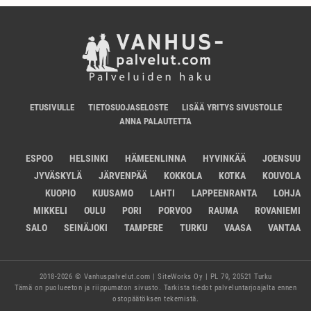
ETUSIVULLE
TIETOSUOJASELOSTE
LISÄÄ YRITYS SIVUSTOLLE
ANNA PALAUTETTA
ESPOO
HELSINKI
HÄMEENLINNA
HYVINKÄÄ
JOENSUU
JYVÄSKYLÄ
JÄRVENPÄÄ
KOKKOLA
KOTKA
KOUVOLA
KUOPIO
KUUSAMO
LAHTI
LAPPEENRANTA
LOHJA
MIKKELI
OULU
PORI
PORVOO
RAUMA
ROVANIEMI
SALO
SEINÄJOKI
TAMPERE
TURKU
VAASA
VANTAA
2018-2026 © Vanhuspalvelut.com | SiteWorks Oy | PL 79, 20521 Turku
Tämä on puolueeton ja riippumaton sivusto. Tarkista tiedot palveluntarjoajalta ennen
ostopäätöksen tekemistä.