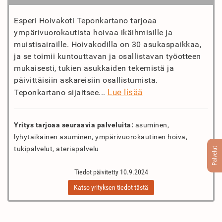
Esperi Hoivakoti Teponkartano tarjoaa
ympärivuorokautista hoivaa ikäihmisille ja
muistisairaille. Hoivakodilla on 30 asukaspaikkaa,
ja se toimii kuntouttavan ja osallistavan työotteen
mukaisesti, tukien asukkaiden tekemistä ja
päivittäisiin askareisiin osallistumista.
Lue lisää
Teponkartano sijaitsee...
Yritys tarjoaa seuraavia palveluita:
asuminen,
lyhytaikainen asuminen, ympärivuorokautinen hoiva,
tukipalvelut, ateriapalvelu
Palvelut
Tiedot päivitetty 10.9.2024
Katso yrityksen tiedot tästä