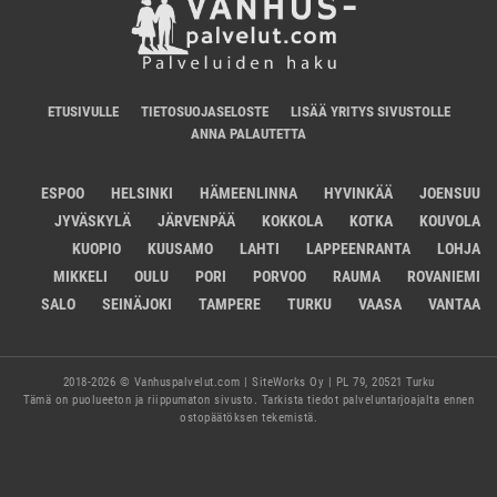
ETUSIVULLE
TIETOSUOJASELOSTE
LISÄÄ YRITYS SIVUSTOLLE
ANNA PALAUTETTA
ESPOO
HELSINKI
HÄMEENLINNA
HYVINKÄÄ
JOENSUU
JYVÄSKYLÄ
JÄRVENPÄÄ
KOKKOLA
KOTKA
KOUVOLA
KUOPIO
KUUSAMO
LAHTI
LAPPEENRANTA
LOHJA
MIKKELI
OULU
PORI
PORVOO
RAUMA
ROVANIEMI
SALO
SEINÄJOKI
TAMPERE
TURKU
VAASA
VANTAA
2018-2026 © Vanhuspalvelut.com | SiteWorks Oy | PL 79, 20521 Turku
Tämä on puolueeton ja riippumaton sivusto. Tarkista tiedot palveluntarjoajalta ennen
ostopäätöksen tekemistä.