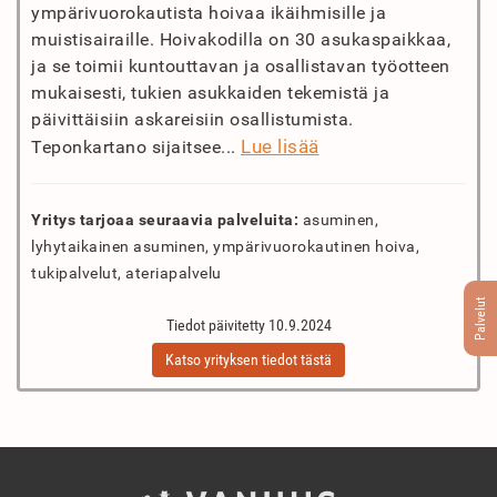
ympärivuorokautista hoivaa ikäihmisille ja
muistisairaille. Hoivakodilla on 30 asukaspaikkaa,
ja se toimii kuntouttavan ja osallistavan työotteen
mukaisesti, tukien asukkaiden tekemistä ja
päivittäisiin askareisiin osallistumista.
Lue lisää
Teponkartano sijaitsee...
Yritys tarjoaa seuraavia palveluita:
asuminen,
lyhytaikainen asuminen, ympärivuorokautinen hoiva,
tukipalvelut, ateriapalvelu
Palvelut
Tiedot päivitetty 10.9.2024
Katso yrityksen tiedot tästä