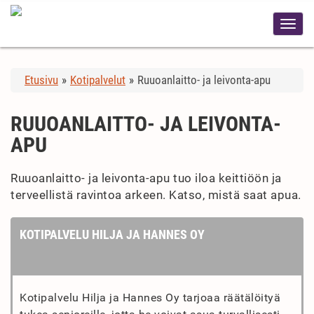
Etusivu
»
Kotipalvelut
»
Ruuoanlaitto- ja leivonta-apu
RUUOANLAITTO- JA LEIVONTA-
APU
Ruuoanlaitto- ja leivonta-apu tuo iloa keittiöön ja
terveellistä ravintoa arkeen. Katso, mistä saat apua.
KOTIPALVELU HILJA JA HANNES OY
Kotipalvelu Hilja ja Hannes Oy tarjoaa räätälöityä