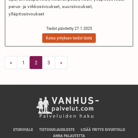
perus- ja viikkosiivoukset, suursiivoukset,
ylläpitosiivoukset
Tiedot päivitetty 27.1.2025
Katso yrityksen tiedot tästä
«
1
2
3
»
ETUSIVULLE
TIETOSUOJASELOSTE
LISÄÄ YRITYS SIVUSTOLLE
ANNA PALAUTETTA