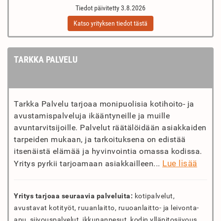
Tiedot päivitetty 3.8.2026
Katso yrityksen tiedot tästä
TARKKA PALVELU
Tarkka Palvelu tarjoaa monipuolisia kotihoito- ja
avustamispalveluja ikääntyneille ja muille
avuntarvitsijoille. Palvelut räätälöidään asiakkaiden
tarpeiden mukaan, ja tarkoituksena on edistää
itsenäistä elämää ja hyvinvointia omassa kodissa.
Lue lisää
Yritys pyrkii tarjoamaan asiakkailleen...
Yritys tarjoaa seuraavia palveluita:
kotipalvelut,
avustavat kotityöt, ruuanlaitto, ruuoanlaitto- ja leivonta-
apu, siivouspalvelut, ikkunanpesut, kodin ylläpitosiivous,