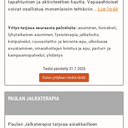
tapahtumien ja aktiviteettien kautta. Vapaaehtoiset
Lue lisää
voivat osallistua monenlaisiin tehtäviin...
Yritys tarjoaa seuraavia palveluita:
asuminen, hoivakoti,
lyhytaikainen asuminen, fysioterapia, jalkahoito,
kotipalvelut, ruuoanlaitto- ja leivonta-apu, ulkoilussa
avustaminen, omaishoitajan lomitus ja apu, parturi- ja
kampaamopalvelut, yhdistys
Tiedot päivitetty 31.7.2026
Katso yrityksen tiedot tästä
PAULAN JALKATERAPIA
Paulan Jalkaterapia tarjoaa asiakkailleen