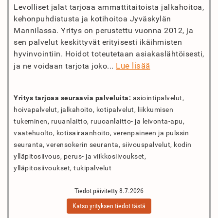
Levolliset jalat tarjoaa ammattitaitoista jalkahoitoa,
kehonpuhdistusta ja kotihoitoa Jyväskylän
Mannilassa. Yritys on perustettu vuonna 2012, ja
sen palvelut keskittyvät erityisesti ikäihmisten
hyvinvointiin. Hoidot toteutetaan asiakaslähtöisesti,
Lue lisää
ja ne voidaan tarjota joko...
Yritys tarjoaa seuraavia palveluita:
asiointipalvelut,
hoivapalvelut, jalkahoito, kotipalvelut, liikkumisen
tukeminen, ruuanlaitto, ruuoanlaitto- ja leivonta-apu,
vaatehuolto, kotisairaanhoito, verenpaineen ja pulssin
seuranta, verensokerin seuranta, siivouspalvelut, kodin
ylläpitosiivous, perus- ja viikkosiivoukset,
ylläpitosiivoukset, tukipalvelut
Tiedot päivitetty 8.7.2026
Katso yrityksen tiedot tästä