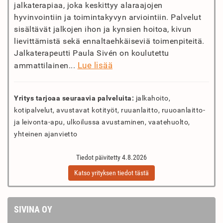
jalkaterapiaa, joka keskittyy alaraajojen
hyvinvointiin ja toimintakyvyn arviointiin. Palvelut
sisältävät jalkojen ihon ja kynsien hoitoa, kivun
lievittämistä sekä ennaltaehkäiseviä toimenpiteitä.
Jalkaterapeutti Paula Sivén on koulutettu
Lue lisää
ammattilainen...
Yritys tarjoaa seuraavia palveluita:
jalkahoito,
kotipalvelut, avustavat kotityöt, ruuanlaitto, ruuoanlaitto-
ja leivonta-apu, ulkoilussa avustaminen, vaatehuolto,
yhteinen ajanvietto
Tiedot päivitetty 4.8.2026
Katso yrityksen tiedot tästä
SIVINA OY