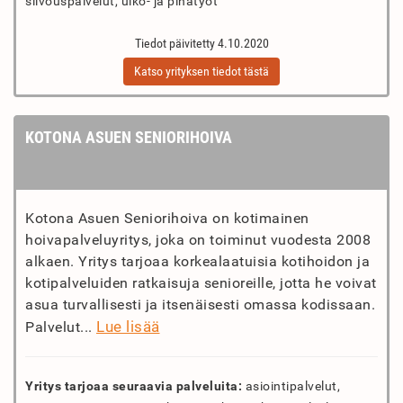
siivouspalvelut, ulko- ja pihatyöt
Tiedot päivitetty 4.10.2020
Katso yrityksen tiedot tästä
KOTONA ASUEN SENIORIHOIVA
Kotona Asuen Seniorihoiva on kotimainen
hoivapalveluyritys, joka on toiminut vuodesta 2008
alkaen. Yritys tarjoaa korkealaatuisia kotihoidon ja
kotipalveluiden ratkaisuja senioreille, jotta he voivat
asua turvallisesti ja itsenäisesti omassa kodissaan.
Lue lisää
Palvelut...
Yritys tarjoaa seuraavia palveluita:
asiointipalvelut,