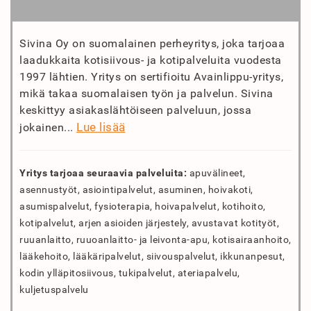
Sivina Oy on suomalainen perheyritys, joka tarjoaa
laadukkaita kotisiivous- ja kotipalveluita vuodesta
1997 lähtien. Yritys on sertifioitu Avainlippu-yritys,
mikä takaa suomalaisen työn ja palvelun. Sivina
keskittyy asiakaslähtöiseen palveluun, jossa
Lue lisää
jokainen...
Yritys tarjoaa seuraavia palveluita:
apuvälineet,
asennustyöt, asiointipalvelut, asuminen, hoivakoti,
asumispalvelut, fysioterapia, hoivapalvelut, kotihoito,
kotipalvelut, arjen asioiden järjestely, avustavat kotityöt,
ruuanlaitto, ruuoanlaitto- ja leivonta-apu, kotisairaanhoito,
lääkehoito, lääkäripalvelut, siivouspalvelut, ikkunanpesut,
kodin ylläpitosiivous, tukipalvelut, ateriapalvelu,
kuljetuspalvelu