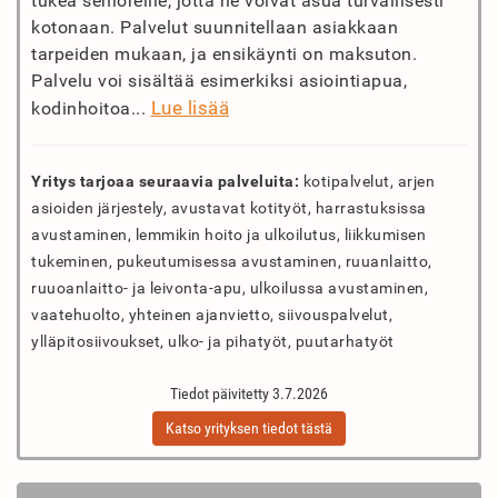
tukea senioreille, jotta he voivat asua turvallisesti
kotonaan. Palvelut suunnitellaan asiakkaan
tarpeiden mukaan, ja ensikäynti on maksuton.
Palvelu voi sisältää esimerkiksi asiointiapua,
Lue lisää
kodinhoitoa...
Yritys tarjoaa seuraavia palveluita:
kotipalvelut, arjen
asioiden järjestely, avustavat kotityöt, harrastuksissa
avustaminen, lemmikin hoito ja ulkoilutus, liikkumisen
tukeminen, pukeutumisessa avustaminen, ruuanlaitto,
ruuoanlaitto- ja leivonta-apu, ulkoilussa avustaminen,
vaatehuolto, yhteinen ajanvietto, siivouspalvelut,
ylläpitosiivoukset, ulko- ja pihatyöt, puutarhatyöt
Tiedot päivitetty 3.7.2026
Katso yrityksen tiedot tästä