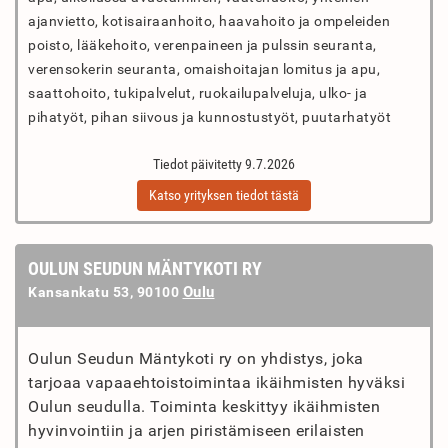
ajanvietto, kotisairaanhoito, haavahoito ja ompeleiden
poisto, lääkehoito, verenpaineen ja pulssin seuranta,
verensokerin seuranta, omaishoitajan lomitus ja apu,
saattohoito, tukipalvelut, ruokailupalveluja, ulko- ja
pihatyöt, pihan siivous ja kunnostustyöt, puutarhatyöt
Tiedot päivitetty 9.7.2026
Katso yrityksen tiedot tästä
OULUN SEUDUN MÄNTYKOTI RY
Oulu
Kansankatu 53, 90100
Oulun Seudun Mäntykoti ry on yhdistys, joka
tarjoaa vapaaehtoistoimintaa ikäihmisten hyväksi
Oulun seudulla. Toiminta keskittyy ikäihmisten
hyvinvointiin ja arjen piristämiseen erilaisten