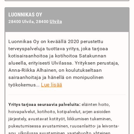
LUONNIKAS OY
Ulvila
28400 Ulvila, 28400
Luonnikas Oy on keväällä 2020 perustettu
terveyspalveluja tuottava yritys, joka tarjoaa
kotisairaanhoitoa ja kotihoitoa Satakunnan
alueella, erityisesti Ulvilassa. Yrityksen perustaja,
Anna-Riikka Alhainen, on koulutukseltaan
sairaanhoitaja ja hänellä on monipuolinen
Lue lisää
työkokemus...
Yritys tarjoaa seuraavia palveluita:
eläinten hoito,
hoivapalvelut, kotihoito, kotipalvelut, arjen asioiden
järjestely, avustavat kotityöt, liikkumisen tukeminen,
pukeutumisessa avustaminen, ruuoanlaitto- ja leivonta-
apu, ulkoilussa avustaminen, vaatehuolto, yhteinen