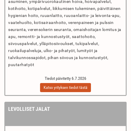
asuminen, ympärivuorokautinen hoiva, hoivapalvelut,
kotihoito, kotipalvelut, liikkumisen tukeminen, päivittäinen
hygienian hoito, ruuanlaitto, ruuoanlaitto- ja leivonta-apu,
vaatehuolto, kotisairaanhoito, verenpaineen ja pulssin
seuranta, verensokerin seuranta, omaishoitajan lomitus ja
apu, remontti- ja kunnostustyöt, saattohoito,
siivouspalvelut, ylläpitosiivoukset, tukipalvelut,
ruokailupalveluja, ulko- ja pihatyöt, lumityöt ja
talvikunnossapidot, pihan siivous ja kunnostustyöt,
puutarhatyöt
Tiedot päivitetty 6.7.2026
Katso yrityksen tiedot tästä
LEVOLLISET JALAT