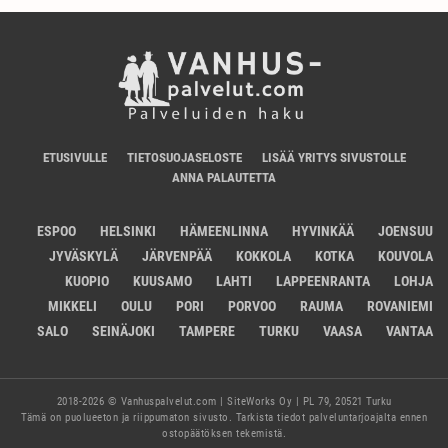
ETUSIVULLE
TIETOSUOJASELOSTE
LISÄÄ YRITYS SIVUSTOLLE
ANNA PALAUTETTA
ESPOO
HELSINKI
HÄMEENLINNA
HYVINKÄÄ
JOENSUU
JYVÄSKYLÄ
JÄRVENPÄÄ
KOKKOLA
KOTKA
KOUVOLA
KUOPIO
KUUSAMO
LAHTI
LAPPEENRANTA
LOHJA
MIKKELI
OULU
PORI
PORVOO
RAUMA
ROVANIEMI
SALO
SEINÄJOKI
TAMPERE
TURKU
VAASA
VANTAA
2018-2026 © Vanhuspalvelut.com | SiteWorks Oy | PL 79, 20521 Turku
Tämä on puolueeton ja riippumaton sivusto. Tarkista tiedot palveluntarjoajalta ennen
ostopäätöksen tekemistä.