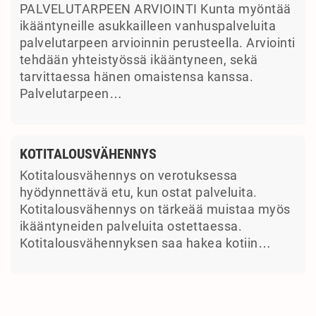
PALVELUTARPEEN ARVIOINTI Kunta myöntää
ikääntyneille asukkailleen vanhuspalveluita
palvelutarpeen arvioinnin perusteella. Arviointi
tehdään yhteistyössä ikääntyneen, sekä
tarvittaessa hänen omaistensa kanssa.
Palvelutarpeen…
KOTITALOUSVÄHENNYS
Kotitalousvähennys on verotuksessa
hyödynnettävä etu, kun ostat palveluita.
Kotitalousvähennys on tärkeää muistaa myös
ikääntyneiden palveluita ostettaessa.
Kotitalousvähennyksen saa hakea kotiin…