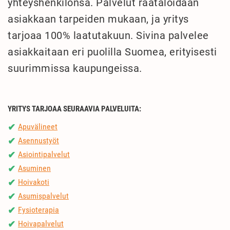
yhteyshenkilönsä. Palvelut räätälöidään
asiakkaan tarpeiden mukaan, ja yritys
tarjoaa 100% laatutakuun. Sivina palvelee
asiakkaitaan eri puolilla Suomea, erityisesti
suurimmissa kaupungeissa.
YRITYS TARJOAA SEURAAVIA PALVELUITA:
Apuvälineet
✔
Asennustyöt
✔
Asiointipalvelut
✔
Asuminen
✔
Hoivakoti
✔
Asumispalvelut
✔
Fysioterapia
✔
Hoivapalvelut
✔