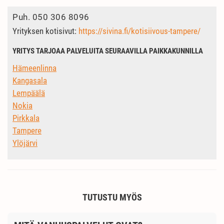
Puh.
050 306 8096
Yrityksen kotisivut:
https://sivina.fi/kotisiivous-tampere/
YRITYS TARJOAA PALVELUITA SEURAAVILLA PAIKKAKUNNILLA
Hämeenlinna
Kangasala
Lempäälä
Nokia
Pirkkala
Tampere
Ylöjärvi
TUTUSTU MYÖS