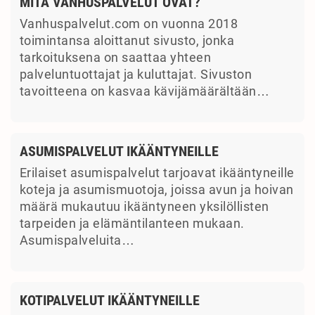
MITÄ VANHUSPALVELUT OVAT?
Vanhuspalvelut.com on vuonna 2018
toimintansa aloittanut sivusto, jonka
tarkoituksena on saattaa yhteen
palveluntuottajat ja kuluttajat. Sivuston
tavoitteena on kasvaa kävijämäärältään…
ASUMISPALVELUT IKÄÄNTYNEILLE
Erilaiset asumispalvelut tarjoavat ikääntyneille
koteja ja asumismuotoja, joissa avun ja hoivan
määrä mukautuu ikääntyneen yksilöllisten
tarpeiden ja elämäntilanteen mukaan.
Asumispalveluita…
KOTIPALVELUT IKÄÄNTYNEILLE