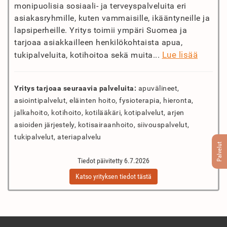
monipuolisia sosiaali- ja terveyspalveluita eri
asiakasryhmille, kuten vammaisille, ikääntyneille ja
lapsiperheille. Yritys toimii ympäri Suomea ja
tarjoaa asiakkailleen henkilökohtaista apua,
Lue lisää
tukipalveluita, kotihoitoa sekä muita...
Yritys tarjoaa seuraavia palveluita:
apuvälineet,
asiointipalvelut, eläinten hoito, fysioterapia, hieronta,
jalkahoito, kotihoito, kotilääkäri, kotipalvelut, arjen
asioiden järjestely, kotisairaanhoito, siivouspalvelut,
tukipalvelut, ateriapalvelu
Palvelut
Tiedot päivitetty 6.7.2026
Katso yrityksen tiedot tästä