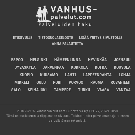
ETUSIVULLE
TIETOSUOJASELOSTE
LISÄÄ YRITYS SIVUSTOLLE
ANNA PALAUTETTA
ESPOO
HELSINKI
HÄMEENLINNA
HYVINKÄÄ
JOENSUU
JYVÄSKYLÄ
JÄRVENPÄÄ
KOKKOLA
KOTKA
KOUVOLA
KUOPIO
KUUSAMO
LAHTI
LAPPEENRANTA
LOHJA
MIKKELI
OULU
PORI
PORVOO
RAUMA
ROVANIEMI
SALO
SEINÄJOKI
TAMPERE
TURKU
VAASA
VANTAA
2018-2026 © Vanhuspalvelut.com | SiteWorks Oy | PL 79, 20521 Turku
Tämä on puolueeton ja riippumaton sivusto. Tarkista tiedot palveluntarjoajalta ennen
ostopäätöksen tekemistä.