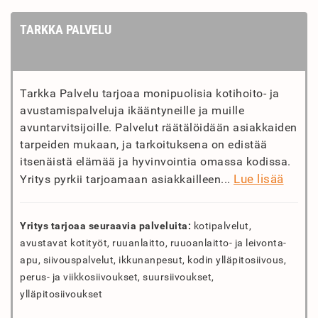
TARKKA PALVELU
Tarkka Palvelu tarjoaa monipuolisia kotihoito- ja
avustamispalveluja ikääntyneille ja muille
avuntarvitsijoille. Palvelut räätälöidään asiakkaiden
tarpeiden mukaan, ja tarkoituksena on edistää
itsenäistä elämää ja hyvinvointia omassa kodissa.
Lue lisää
Yritys pyrkii tarjoamaan asiakkailleen...
Yritys tarjoaa seuraavia palveluita:
kotipalvelut,
avustavat kotityöt, ruuanlaitto, ruuoanlaitto- ja leivonta-
apu, siivouspalvelut, ikkunanpesut, kodin ylläpitosiivous,
perus- ja viikkosiivoukset, suursiivoukset,
ylläpitosiivoukset