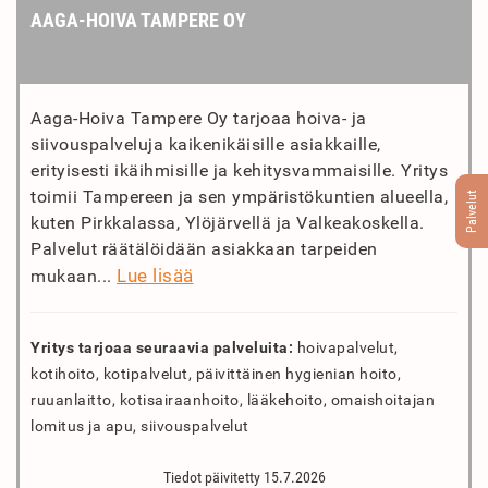
AAGA-HOIVA TAMPERE OY
Aaga-Hoiva Tampere Oy tarjoaa hoiva- ja
siivouspalveluja kaikenikäisille asiakkaille,
erityisesti ikäihmisille ja kehitysvammaisille. Yritys
toimii Tampereen ja sen ympäristökuntien alueella,
Palvelut
kuten Pirkkalassa, Ylöjärvellä ja Valkeakoskella.
Palvelut räätälöidään asiakkaan tarpeiden
Lue lisää
mukaan...
Yritys tarjoaa seuraavia palveluita:
hoivapalvelut,
kotihoito, kotipalvelut, päivittäinen hygienian hoito,
ruuanlaitto, kotisairaanhoito, lääkehoito, omaishoitajan
lomitus ja apu, siivouspalvelut
Tiedot päivitetty 15.7.2026