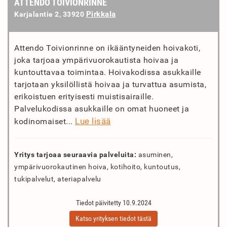
ATTENDO TOIVIONRINNE
Pirkkala
Karjalantie 2, 33920
Attendo Toivionrinne on ikääntyneiden hoivakoti,
joka tarjoaa ympärivuorokautista hoivaa ja
kuntouttavaa toimintaa. Hoivakodissa asukkaille
tarjotaan yksilöllistä hoivaa ja turvattua asumista,
erikoistuen erityisesti muistisairaille.
Palvelukodissa asukkaille on omat huoneet ja
Lue lisää
kodinomaiset...
Yritys tarjoaa seuraavia palveluita:
asuminen,
ympärivuorokautinen hoiva, kotihoito, kuntoutus,
tukipalvelut, ateriapalvelu
Tiedot päivitetty 10.9.2024
Katso yrityksen tiedot tästä