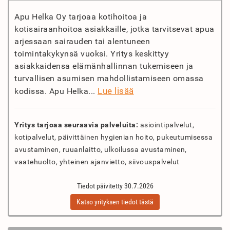
Apu Helka Oy tarjoaa kotihoitoa ja
kotisairaanhoitoa asiakkaille, jotka tarvitsevat apua
arjessaan sairauden tai alentuneen
toimintakykynsä vuoksi. Yritys keskittyy
asiakkaidensa elämänhallinnan tukemiseen ja
turvallisen asumisen mahdollistamiseen omassa
Lue lisää
kodissa. Apu Helka...
Yritys tarjoaa seuraavia palveluita:
asiointipalvelut,
kotipalvelut, päivittäinen hygienian hoito, pukeutumisessa
avustaminen, ruuanlaitto, ulkoilussa avustaminen,
vaatehuolto, yhteinen ajanvietto, siivouspalvelut
Tiedot päivitetty 30.7.2026
Katso yrityksen tiedot tästä