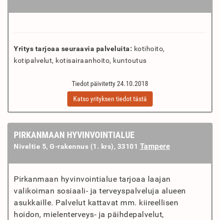
Yritys tarjoaa seuraavia palveluita:
kotihoito,
kotipalvelut, kotisairaanhoito, kuntoutus
Tiedot päivitetty 24.10.2018
Katso yrityksen tiedot tästä
PIRKANMAAN HYVINVOINTIALUE
Tampere
Niveltie 5, G-rakennus (1. krs), 33101
Pirkanmaan hyvinvointialue tarjoaa laajan
valikoiman sosiaali- ja terveyspalveluja alueen
asukkaille. Palvelut kattavat mm. kiireellisen
hoidon, mielenterveys- ja päihdepalvelut,