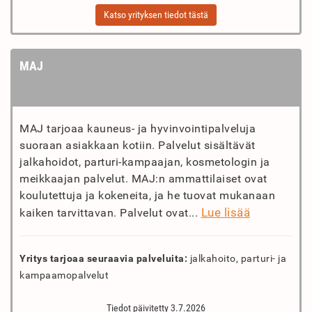
Katso yrityksen tiedot tästä
MAJ
MAJ tarjoaa kauneus- ja hyvinvointipalveluja
suoraan asiakkaan kotiin. Palvelut sisältävät
jalkahoidot, parturi-kampaajan, kosmetologin ja
meikkaajan palvelut. MAJ:n ammattilaiset ovat
koulutettuja ja kokeneita, ja he tuovat mukanaan
Lue lisää
kaiken tarvittavan. Palvelut ovat...
Yritys tarjoaa seuraavia palveluita:
jalkahoito, parturi- ja
kampaamopalvelut
Tiedot päivitetty 3.7.2026