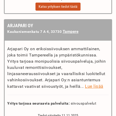
Katso yrityksen tiedot tästä
ARJAPARI OY
Tampere
Kaukaniemenkatu 7 A 4, 33730
Arjapari Oy on erikoissiivouksen ammattilainen,
joka toimii Tampereella ja ympäristökunnissa.
Yritys tarjoaa monipuolisia siivouspalveluja, joihin
kuuluvat remonttisiivoukset,
linjasaneeraussiivoukset ja vaarallisiksi luokitellut
vahinkosiivoukset. Arjapari Oy:n asiantuntemus
Lue lisää
kattavat vaativat siivoustyöt, ja heillä...
Yritys tarjoaa seuraavia palveluita:
siivouspalvelut
Tiedot päivitetty 11.11.2025