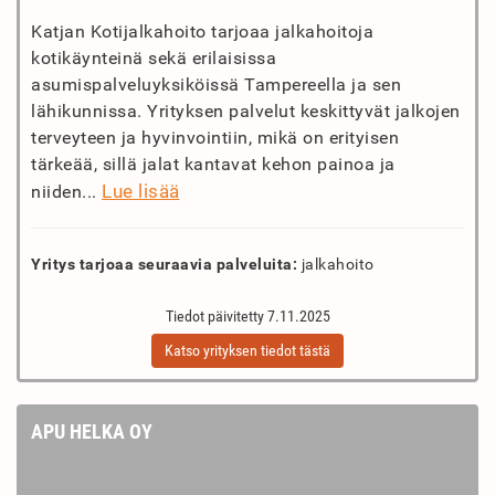
Katjan Kotijalkahoito tarjoaa jalkahoitoja
kotikäynteinä sekä erilaisissa
asumispalveluyksiköissä Tampereella ja sen
lähikunnissa. Yrityksen palvelut keskittyvät jalkojen
terveyteen ja hyvinvointiin, mikä on erityisen
tärkeää, sillä jalat kantavat kehon painoa ja
Lue lisää
niiden...
Yritys tarjoaa seuraavia palveluita:
jalkahoito
Tiedot päivitetty 7.11.2025
Katso yrityksen tiedot tästä
APU HELKA OY