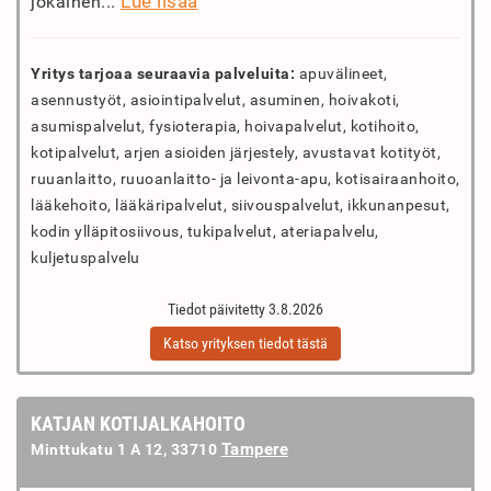
Lue lisää
jokainen...
Yritys tarjoaa seuraavia palveluita:
apuvälineet,
asennustyöt, asiointipalvelut, asuminen, hoivakoti,
asumispalvelut, fysioterapia, hoivapalvelut, kotihoito,
kotipalvelut, arjen asioiden järjestely, avustavat kotityöt,
ruuanlaitto, ruuoanlaitto- ja leivonta-apu, kotisairaanhoito,
lääkehoito, lääkäripalvelut, siivouspalvelut, ikkunanpesut,
kodin ylläpitosiivous, tukipalvelut, ateriapalvelu,
kuljetuspalvelu
Tiedot päivitetty 3.8.2026
Katso yrityksen tiedot tästä
KATJAN KOTIJALKAHOITO
Tampere
Minttukatu 1 A 12, 33710