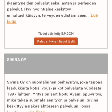
ikääntyneiden palvelut sekä lasten ja perheiden
palvelut. Hyvinvointialue keskittyy
Lue
ennaltaehkäisyyn, terveyden edistämiseen...
lisää
Tiedot päivitetty 8.9.2024
Katso yrityksen tiedot tästä
SIVINA OY
Sivina Oy on suomalainen perheyritys, joka tarjoaa
laadukkaita kotisiivous- ja kotipalveluita vuodesta
1997 lähtien. Yritys on sertifioitu Avainlippu-yritys,
mikä takaa suomalaisen työn ja palvelun. Sivina
keskittyy asiakaslähtöiseen palveluun, jossa