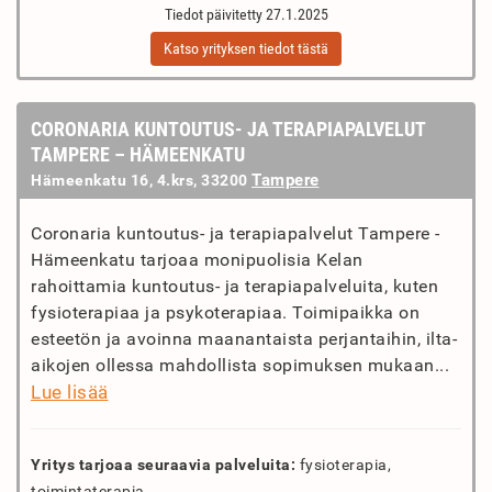
Tiedot päivitetty 27.1.2025
Katso yrityksen tiedot tästä
CORONARIA KUNTOUTUS- JA TERAPIAPALVELUT
TAMPERE – HÄMEENKATU
Tampere
Hämeenkatu 16, 4.krs, 33200
Coronaria kuntoutus- ja terapiapalvelut Tampere -
Hämeenkatu tarjoaa monipuolisia Kelan
rahoittamia kuntoutus- ja terapiapalveluita, kuten
fysioterapiaa ja psykoterapiaa. Toimipaikka on
esteetön ja avoinna maanantaista perjantaihin, ilta-
aikojen ollessa mahdollista sopimuksen mukaan...
Lue lisää
Yritys tarjoaa seuraavia palveluita:
fysioterapia,
toimintaterapia