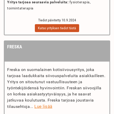
Yritys tarjoaa seuraavia palveluita:
fysioterapia,
toimintaterapia
Tiedot päivitetty 10.9.2024
Katso yrityksen tiedot tästä
FRESKA
Freska on suomalainen kotisiivousyritys, joka
tarjoaa laadukkaita siivouspalveluita asiakkailleen.
Yritys on sitoutunut vastuullisuuteen ja
työntekijöidensä hyvinvointiin. Freskan siivoojilla
on korkea asiakastyytyväisyys, ja he saavat
jatkuvaa koulutusta. Freska tarjoaa joustavia
Lue lisää
tilausehtoja...