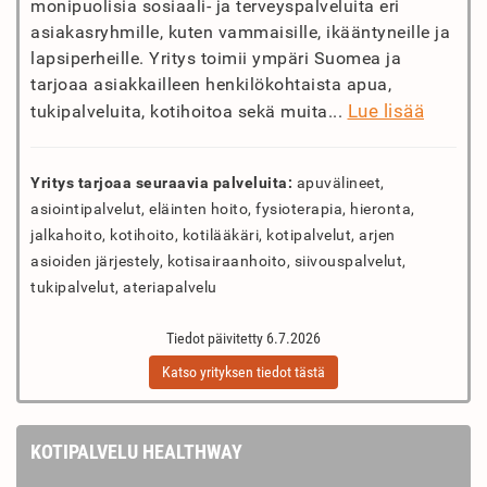
monipuolisia sosiaali- ja terveyspalveluita eri
asiakasryhmille, kuten vammaisille, ikääntyneille ja
lapsiperheille. Yritys toimii ympäri Suomea ja
tarjoaa asiakkailleen henkilökohtaista apua,
Lue lisää
tukipalveluita, kotihoitoa sekä muita...
Yritys tarjoaa seuraavia palveluita:
apuvälineet,
asiointipalvelut, eläinten hoito, fysioterapia, hieronta,
jalkahoito, kotihoito, kotilääkäri, kotipalvelut, arjen
asioiden järjestely, kotisairaanhoito, siivouspalvelut,
tukipalvelut, ateriapalvelu
Tiedot päivitetty 6.7.2026
Katso yrityksen tiedot tästä
KOTIPALVELU HEALTHWAY