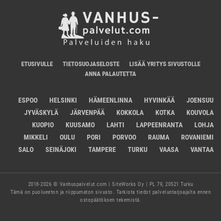
ETUSIVULLE
TIETOSUOJASELOSTE
LISÄÄ YRITYS SIVUSTOLLE
ANNA PALAUTETTA
ESPOO
HELSINKI
HÄMEENLINNA
HYVINKÄÄ
JOENSUU
JYVÄSKYLÄ
JÄRVENPÄÄ
KOKKOLA
KOTKA
KOUVOLA
KUOPIO
KUUSAMO
LAHTI
LAPPEENRANTA
LOHJA
MIKKELI
OULU
PORI
PORVOO
RAUMA
ROVANIEMI
SALO
SEINÄJOKI
TAMPERE
TURKU
VAASA
VANTAA
2018-2026 © Vanhuspalvelut.com | SiteWorks Oy | PL 79, 20521 Turku
Tämä on puolueeton ja riippumaton sivusto. Tarkista tiedot palveluntarjoajalta ennen
ostopäätöksen tekemistä.