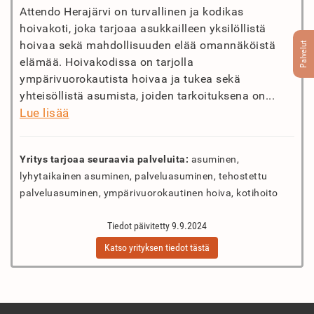
Attendo Herajärvi on turvallinen ja kodikas
hoivakoti, joka tarjoaa asukkailleen yksilöllistä
hoivaa sekä mahdollisuuden elää omannäköistä
Palvelut
elämää. Hoivakodissa on tarjolla
ympärivuorokautista hoivaa ja tukea sekä
yhteisöllistä asumista, joiden tarkoituksena on...
Lue lisää
Yritys tarjoaa seuraavia palveluita:
asuminen,
lyhytaikainen asuminen, palveluasuminen, tehostettu
palveluasuminen, ympärivuorokautinen hoiva, kotihoito
Tiedot päivitetty 9.9.2024
Katso yrityksen tiedot tästä