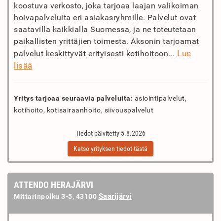
koostuva verkosto, joka tarjoaa laajan valikoiman
hoivapalveluita eri asiakasryhmille. Palvelut ovat
saatavilla kaikkialla Suomessa, ja ne toteutetaan
paikallisten yrittäjien toimesta. Aksonin tarjoamat
Lue
palvelut keskittyvät erityisesti kotihoitoon...
lisää
Yritys tarjoaa seuraavia palveluita:
asiointipalvelut,
kotihoito, kotisairaanhoito, siivouspalvelut
Tiedot päivitetty 5.8.2026
Katso yrityksen tiedot tästä
ATTENDO HERAJÄRVI
Saarijärvi
Mittarinpolku 3-5, 43100