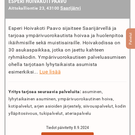
ESPERI HOIVAKOTI PAAVO
Saarijärvi
Aittokalliontie 23, 43100
Esperi Hoivakoti Paavo sijaitsee Saarijärvellä ja
Palvelut
tarjoaa ympärivuorokautista hoivaa ja huolenpitoa
ikäihmisille sekä muistisairaille. Hoivakodissa on
30 asukaspaikkaa, jotka on jaettu kahteen
ryhmäkodin. Ympärivuorokautisen palveluasumisen
ohella tarjotaan lyhytaikaista asumista
Lue lisää
esimerkiksi...
Yritys tarjoaa seuraavia palveluita:
asuminen,
lyhytaikainen asuminen, ympärivuorokautinen hoiva,
kotipalvelut, arjen asioiden järjestely, siivouspalvelut, kodin
ylläpitosiivous, tukipalvelut, ateriapalvelu
Tiedot päivitetty 8.9.2024