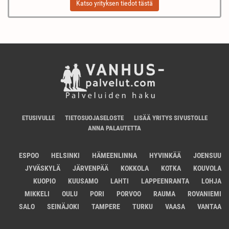
Katso yrityksen tiedot tästä
ETUSIVULLE
TIETOSUOJASELOSTE
LISÄÄ YRITYS SIVUSTOLLE
ANNA PALAUTETTA
ESPOO
HELSINKI
HÄMEENLINNA
HYVINKÄÄ
JOENSUU
JYVÄSKYLÄ
JÄRVENPÄÄ
KOKKOLA
KOTKA
KOUVOLA
KUOPIO
KUUSAMO
LAHTI
LAPPEENRANTA
LOHJA
MIKKELI
OULU
PORI
PORVOO
RAUMA
ROVANIEMI
SALO
SEINÄJOKI
TAMPERE
TURKU
VAASA
VANTAA