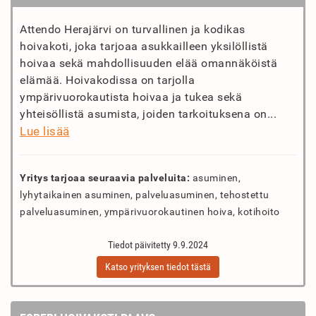
Attendo Herajärvi on turvallinen ja kodikas
hoivakoti, joka tarjoaa asukkailleen yksilöllistä
hoivaa sekä mahdollisuuden elää omannäköistä
elämää. Hoivakodissa on tarjolla
ympärivuorokautista hoivaa ja tukea sekä
yhteisöllistä asumista, joiden tarkoituksena on...
Lue lisää
Yritys tarjoaa seuraavia palveluita:
asuminen,
lyhytaikainen asuminen, palveluasuminen, tehostettu
palveluasuminen, ympärivuorokautinen hoiva, kotihoito
Tiedot päivitetty 9.9.2024
Katso yrityksen tiedot tästä