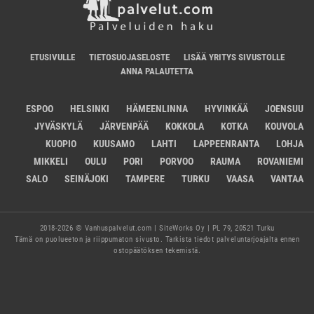
ETUSIVULLE
TIETOSUOJASELOSTE
LISÄÄ YRITYS SIVUSTOLLE
ANNA PALAUTETTA
ESPOO
HELSINKI
HÄMEENLINNA
HYVINKÄÄ
JOENSUU
JYVÄSKYLÄ
JÄRVENPÄÄ
KOKKOLA
KOTKA
KOUVOLA
KUOPIO
KUUSAMO
LAHTI
LAPPEENRANTA
LOHJA
MIKKELI
OULU
PORI
PORVOO
RAUMA
ROVANIEMI
SALO
SEINÄJOKI
TAMPERE
TURKU
VAASA
VANTAA
2018-2026 © Vanhuspalvelut.com | SiteWorks Oy | PL 79, 20521 Turku
Tämä on puolueeton ja riippumaton sivusto. Tarkista tiedot palveluntarjoajalta ennen
ostopäätöksen tekemistä.