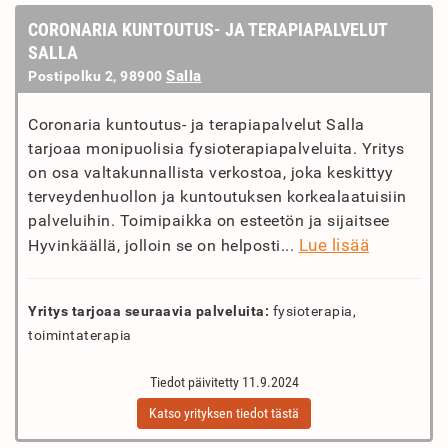
CORONARIA KUNTOUTUS- JA TERAPIAPALVELUT
SALLA
Salla
Postipolku 2, 98900
Coronaria kuntoutus- ja terapiapalvelut Salla
tarjoaa monipuolisia fysioterapiapalveluita. Yritys
on osa valtakunnallista verkostoa, joka keskittyy
terveydenhuollon ja kuntoutuksen korkealaatuisiin
palveluihin. Toimipaikka on esteetön ja sijaitsee
Lue lisää
Hyvinkäällä, jolloin se on helposti...
Yritys tarjoaa seuraavia palveluita:
fysioterapia,
toimintaterapia
Tiedot päivitetty 11.9.2024
Katso yrityksen tiedot tästä