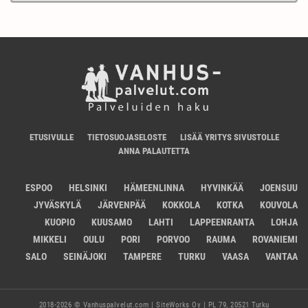
ETUSIVULLE
TIETOSUOJASELOSTE
LISÄÄ YRITYS SIVUSTOLLE
ANNA PALAUTETTA
ESPOO
HELSINKI
HÄMEENLINNA
HYVINKÄÄ
JOENSUU
JYVÄSKYLÄ
JÄRVENPÄÄ
KOKKOLA
KOTKA
KOUVOLA
KUOPIO
KUUSAMO
LAHTI
LAPPEENRANTA
LOHJA
MIKKELI
OULU
PORI
PORVOO
RAUMA
ROVANIEMI
SALO
SEINÄJOKI
TAMPERE
TURKU
VAASA
VANTAA
2018-2026 © Vanhuspalvelut.com | SiteWorks Oy | PL 79, 20521 Turku