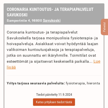
CORONARIA KUNTOUTUS- JA TERAPIAPALVELUT
SAVUKOSKI
Savukoski
Samperintie 4, 98800
Palvelut
Coronaria kuntoutus- ja terapiapalvelut
Savukoskella tarjoaa monipuolisia fysioterapia- ja
hoivapalveluja. Asiakkaat voivat hyödyntää laajan
valikoiman kuntoutusjaksoja ja terapiapalveluja,
jotka on suunnattu eri ikäryhmille. Toimitilat ovat
Lue
esteettömät ja sijaitsevat keskeisellä paikalla...
lisää
Yritys tarjoaa seuraavia palveluita:
fysioterapia, hieronta
Tiedot päivitetty 11.9.2024
Katso yrityksen tiedot tästä