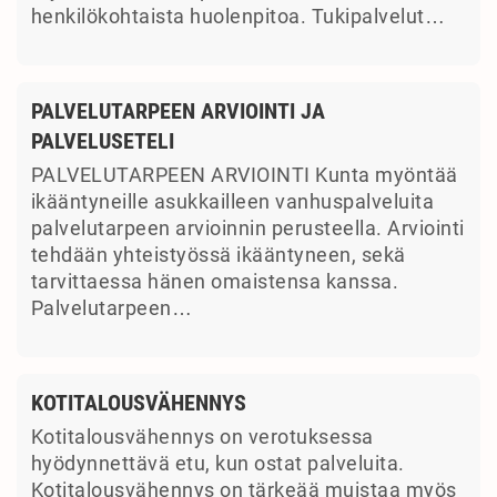
henkilökohtaista huolenpitoa. Tukipalvelut…
PALVELUTARPEEN ARVIOINTI JA
PALVELUSETELI
PALVELUTARPEEN ARVIOINTI Kunta myöntää
ikääntyneille asukkailleen vanhuspalveluita
palvelutarpeen arvioinnin perusteella. Arviointi
tehdään yhteistyössä ikääntyneen, sekä
tarvittaessa hänen omaistensa kanssa.
Palvelutarpeen…
KOTITALOUSVÄHENNYS
Kotitalousvähennys on verotuksessa
hyödynnettävä etu, kun ostat palveluita.
Kotitalousvähennys on tärkeää muistaa myös