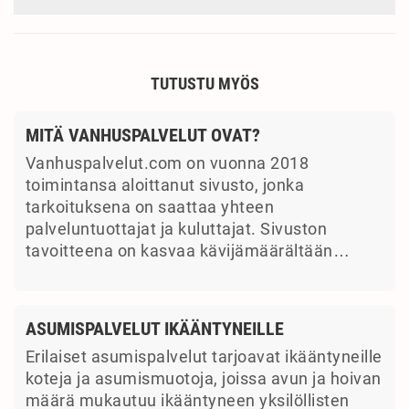
TUTUSTU MYÖS
MITÄ VANHUSPALVELUT OVAT?
Vanhuspalvelut.com on vuonna 2018
toimintansa aloittanut sivusto, jonka
tarkoituksena on saattaa yhteen
palveluntuottajat ja kuluttajat. Sivuston
tavoitteena on kasvaa kävijämäärältään…
ASUMISPALVELUT IKÄÄNTYNEILLE
Erilaiset asumispalvelut tarjoavat ikääntyneille
koteja ja asumismuotoja, joissa avun ja hoivan
määrä mukautuu ikääntyneen yksilöllisten