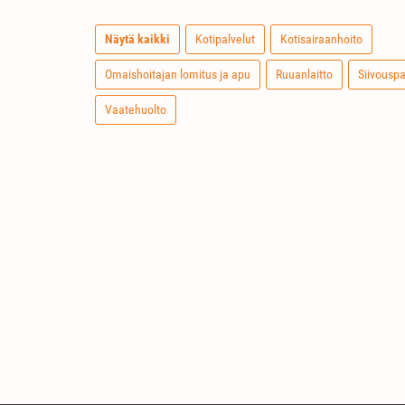
Näytä kaikki
Kotipalvelut
Kotisairaanhoito
Omaishoitajan lomitus ja apu
Ruuanlaitto
Siivouspa
Vaatehuolto