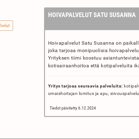
HOIVAPALVELUT SATU SUSANNA
lvelut
Hoivapalvelut Satu Susanna on paikallin
joka tarjoaa monipuolisia hoivapalvel
Yrityksen tiimi koostuu asiantuntevista
kotisairaanhoitoa että kotipalveluita ikä
Yritys tarjoaa seuraavia palveluita:
kotipalv
omaishoitajan lomitus ja apu, siivouspalvelu
Tiedot päivitetty 6.12.2024