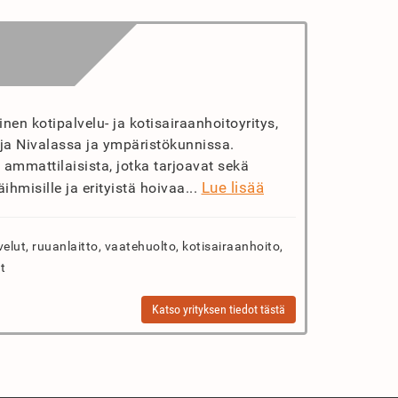
en kotipalvelu- ja kotisairaanhoitoyritys,
uja Nivalassa ja ympäristökunnissa.
 ammattilaisista, jotka tarjoavat sekä
Lue lisää
ihmisille ja erityistä hoivaa...
elut, ruuanlaitto, vaatehuolto, kotisairaanhoito,
t
Katso yrityksen tiedot tästä