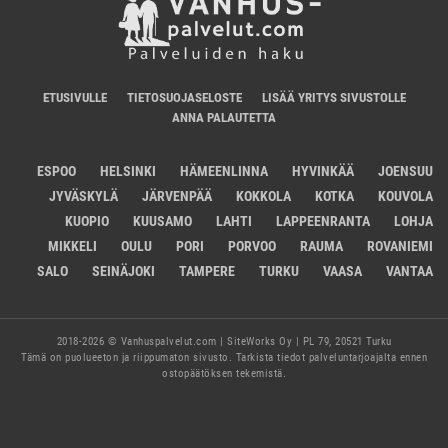
ETUSIVULLE
TIETOSUOJASELOSTE
LISÄÄ YRITYS SIVUSTOLLE
ANNA PALAUTETTA
ESPOO
HELSINKI
HÄMEENLINNA
HYVINKÄÄ
JOENSUU
JYVÄSKYLÄ
JÄRVENPÄÄ
KOKKOLA
KOTKA
KOUVOLA
KUOPIO
KUUSAMO
LAHTI
LAPPEENRANTA
LOHJA
MIKKELI
OULU
PORI
PORVOO
RAUMA
ROVANIEMI
SALO
SEINÄJOKI
TAMPERE
TURKU
VAASA
VANTAA
2018-2026 © Vanhuspalvelut.com | SiteWorks Oy | PL 79, 20521 Turku
Tämä on puolueeton ja riippumaton sivusto. Tarkista tiedot palveluntarjoajalta ennen
ostopäätöksen tekemistä.