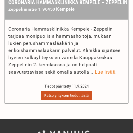
CORONARIA HAMMASKLINIKKA KEMPELE – ZEPPELIN
Kempele
Zeppeliinintie 1, 90450
Coronaria Hammasklinikka Kempele - Zeppelin
tarjoaa monipuolisia hammashoitoja, mukaan
lukien perushammaslääkärin ja
erikoishammaslääkärin palvelut. Klinikka sijaitsee
hyvien kulkuyhteyksien varrella Kauppakeskus
Zeppelinin 2. kerroksessa ja on helposti
Lue lisää
saavutettavissa sekä omalla autolla...
Tiedot päivitetty 11.9.2024
Katso yrityksen tiedot tästä