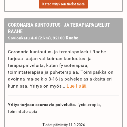
Katso yrityksen tiedot tästä
CORONARIA KUNTOUTUS- JA TERAPIAPALVELUT
RAAHE
Raahe
Sovionkatu 4-6 (2.krs), 92100
Coronaria kuntoutus- ja terapiapalvelut Raahe
tarjoaa laajan valikoiman kuntoutus- ja
terapiapalveluita, kuten fysioterapiaa,
toimintaterapiaa ja puheterapiaa. Toimipaikka on
avoinna ma-pe klo 8-16 ja palvelee asiakkaita eri
Lue lisää
kunnissa. Yritys on myös...
Yritys tarjoaa seuraavia palveluita:
fysioterapia,
toimintaterapia
Tiedot päivitetty 11.9.2024