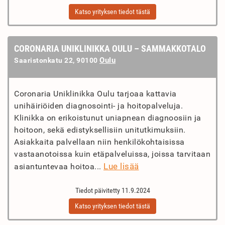
Katso yrityksen tiedot tästä
CORONARIA UNIKLINIKKA OULU – SAMMAKKOTALO
Oulu
Saaristonkatu 22, 90100
Coronaria Uniklinikka Oulu tarjoaa kattavia
unihäiriöiden diagnosointi- ja hoitopalveluja.
Klinikka on erikoistunut uniapnean diagnoosiin ja
hoitoon, sekä edistyksellisiin unitutkimuksiin.
Asiakkaita palvellaan niin henkilökohtaisissa
vastaanotoissa kuin etäpalveluissa, joissa tarvitaan
Lue lisää
asiantuntevaa hoitoa...
Tiedot päivitetty 11.9.2024
Katso yrityksen tiedot tästä