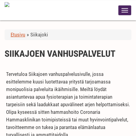
Etusivu
»
Siikajoki
SIIKAJOEN VANHUSPALVELUT
Tervetuloa Siikajoen vanhuspalvelusivulle, jossa
esittelemme kuusi luotettavaa yritystä tarjoamassa
monipuolisia palveluita ikäihmisille. Meiltä löydät
asiantuntevaa apua fysioterapian ja toimintaterapian
tarpeisiin sekä laadukkaat apuvälineet arjen helpottamiseksi.
Olipa kyseessä sitten hammashoito Coronaria
Hammasklinikan toimipisteissä tai muut hyvinvointipalvelut,
tavoitteemme on tukea ja parantaa elämänlaatua
turvallisesti ja ammattitaidolla.