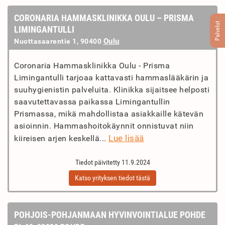
CORONARIA HAMMASKLINIKKA OULU – PRISMA
Palvelut
LIMINGANTULLI
Oulu
Nuottasaarentie 1, 90400
Coronaria Hammasklinikka Oulu - Prisma
Limingantulli tarjoaa kattavasti hammaslääkärin ja
suuhygienistin palveluita. Klinikka sijaitsee helposti
saavutettavassa paikassa Limingantullin
Prismassa, mikä mahdollistaa asiakkaille kätevän
asioinnin. Hammashoitokäynnit onnistuvat niin
Lue lisää
kiireisen arjen keskellä...
Tiedot päivitetty 11.9.2024
Katso yrityksen tiedot tästä
POHJOIS-POHJANMAAN HYVINVOINTIALUE POHDE