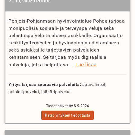
PL 10, 90029 POHDE
Pohjois-Pohjanmaan hyvinvointialue Pohde tarjoaa
monipuolisia sosiaali- ja terveyspalveluja sekä
pelastuspalveluita alueen asukkaille. Organisaatio
keskittyy terveyden ja hyvinvoinnin edistämiseen
sekä asiakkaille tarjottavien palveluiden
kehittämiseen. Se tarjoaa myös digitaalisia
Lue lisää
palveluja, jotka helpottavat...
Yritys tarjoaa seuraavia palveluita:
apuvälineet,
asiointipalvelut, lääkäripalvelut
Tiedot päivitetty 8.9.2024
Katso yrityksen tiedot tästä