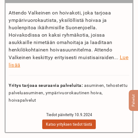
Attendo Valkeinen on hoivakoti, joka tarjoaa
ympärivuorokautista, yksilöllistä hoivaa ja
huolenpitoa ikäihmisille Suonenjoella.
Hoivakodissa on kaksi ryhmäkotia, joissa
asukkaille nimetään omahoitaja ja laaditaan
henkilökohtainen hoivasuunnitelma. Attendo
Lue
Valkeinen keskittyy erityisesti muistisairaiden...
lisää
Yritys tarjoaa seuraavia palveluita:
asuminen, tehostettu
palveluasuminen, ympärivuorokautinen hoiva,
Palvelut
hoivapalvelut
Tiedot päivitetty 10.9.2024
Katso yrityksen tiedot tästä