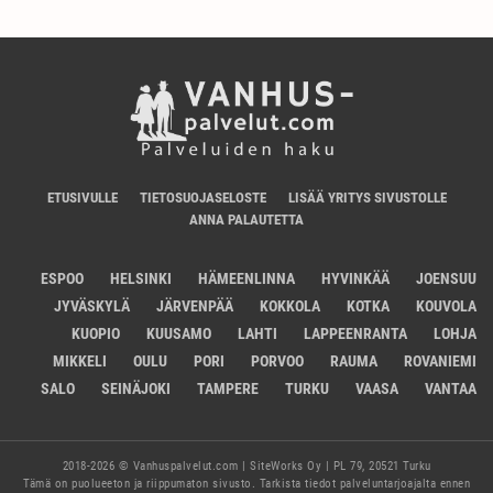
ETUSIVULLE
TIETOSUOJASELOSTE
LISÄÄ YRITYS SIVUSTOLLE
ANNA PALAUTETTA
ESPOO
HELSINKI
HÄMEENLINNA
HYVINKÄÄ
JOENSUU
JYVÄSKYLÄ
JÄRVENPÄÄ
KOKKOLA
KOTKA
KOUVOLA
KUOPIO
KUUSAMO
LAHTI
LAPPEENRANTA
LOHJA
MIKKELI
OULU
PORI
PORVOO
RAUMA
ROVANIEMI
SALO
SEINÄJOKI
TAMPERE
TURKU
VAASA
VANTAA
2018-2026 © Vanhuspalvelut.com | SiteWorks Oy | PL 79, 20521 Turku
Tämä on puolueeton ja riippumaton sivusto. Tarkista tiedot palveluntarjoajalta ennen