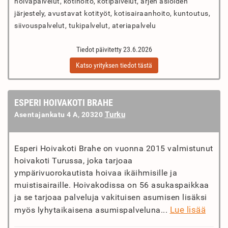
hoivapalvelut, kotihoito, kotipalvelut, arjen asioiden
järjestely, avustavat kotityöt, kotisairaanhoito, kuntoutus,
siivouspalvelut, tukipalvelut, ateriapalvelu
Tiedot päivitetty 23.6.2026
Katso yrityksen tiedot tästä
ESPERI HOIVAKOTI BRAHE
Turku
Asentajankatu 4 A, 20320
Esperi Hoivakoti Brahe on vuonna 2015 valmistunut
hoivakoti Turussa, joka tarjoaa
ympärivuorokautista hoivaa ikäihmisille ja
muistisairaille. Hoivakodissa on 56 asukaspaikkaa
ja se tarjoaa palveluja vakituisen asumisen lisäksi
Lue lisää
myös lyhytaikaisena asumispalveluna...