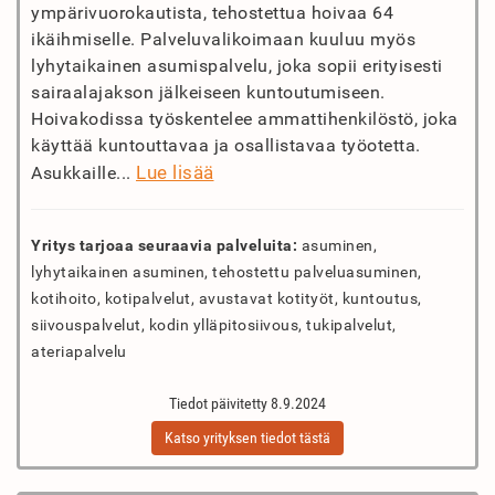
ympärivuorokautista, tehostettua hoivaa 64
ikäihmiselle. Palveluvalikoimaan kuuluu myös
lyhytaikainen asumispalvelu, joka sopii erityisesti
sairaalajakson jälkeiseen kuntoutumiseen.
Hoivakodissa työskentelee ammattihenkilöstö, joka
käyttää kuntouttavaa ja osallistavaa työotetta.
Lue lisää
Asukkaille...
Yritys tarjoaa seuraavia palveluita:
asuminen,
lyhytaikainen asuminen, tehostettu palveluasuminen,
kotihoito, kotipalvelut, avustavat kotityöt, kuntoutus,
siivouspalvelut, kodin ylläpitosiivous, tukipalvelut,
ateriapalvelu
Tiedot päivitetty 8.9.2024
Katso yrityksen tiedot tästä