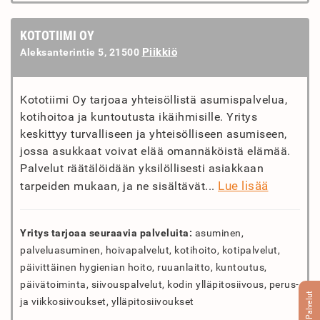
KOTOTIIMI OY
Piikkiö
Aleksanterintie 5, 21500
Kototiimi Oy tarjoaa yhteisöllistä asumispalvelua,
kotihoitoa ja kuntoutusta ikäihmisille. Yritys
keskittyy turvalliseen ja yhteisölliseen asumiseen,
jossa asukkaat voivat elää omannäköistä elämää.
Palvelut räätälöidään yksilöllisesti asiakkaan
Lue lisää
tarpeiden mukaan, ja ne sisältävät...
Yritys tarjoaa seuraavia palveluita:
asuminen,
palveluasuminen, hoivapalvelut, kotihoito, kotipalvelut,
päivittäinen hygienian hoito, ruuanlaitto, kuntoutus,
päivätoiminta, siivouspalvelut, kodin ylläpitosiivous, perus-
Palvelut
ja viikkosiivoukset, ylläpitosiivoukset