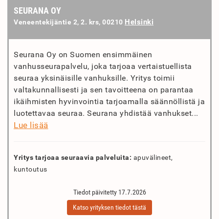
SEURANA OY
Helsinki
Veneentekijäntie 2, 2. krs, 00210
Seurana Oy on Suomen ensimmäinen
vanhusseurapalvelu, joka tarjoaa vertaistuellista
seuraa yksinäisille vanhuksille. Yritys toimii
valtakunnallisesti ja sen tavoitteena on parantaa
ikäihmisten hyvinvointia tarjoamalla säännöllistä ja
luotettavaa seuraa. Seurana yhdistää vanhukset...
Lue lisää
Yritys tarjoaa seuraavia palveluita:
apuvälineet,
kuntoutus
Tiedot päivitetty 17.7.2026
Katso yrityksen tiedot tästä