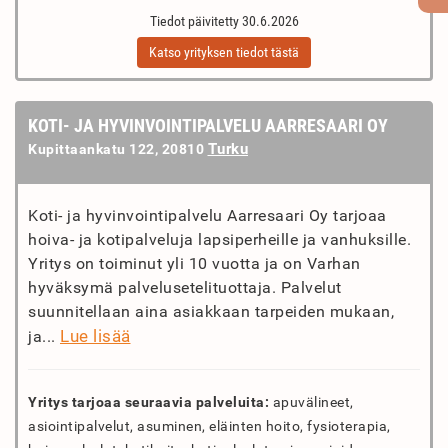
Tiedot päivitetty 30.6.2026
Katso yrityksen tiedot tästä
KOTI- JA HYVINVOINTIPALVELU AARRESAARI OY
Turku
Kupittaankatu 122, 20810
Koti- ja hyvinvointipalvelu Aarresaari Oy tarjoaa
hoiva- ja kotipalveluja lapsiperheille ja vanhuksille.
Yritys on toiminut yli 10 vuotta ja on Varhan
hyväksymä palvelusetelituottaja. Palvelut
suunnitellaan aina asiakkaan tarpeiden mukaan,
Lue lisää
ja...
Yritys tarjoaa seuraavia palveluita:
apuvälineet,
asiointipalvelut, asuminen, eläinten hoito, fysioterapia,