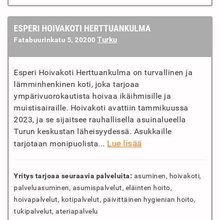
ESPERI HOIVAKOTI HERTTUANKULMA
Turku
Fatabuurinkatu 5, 20200
Esperi Hoivakoti Herttuankulma on turvallinen ja
lämminhenkinen koti, joka tarjoaa
ympärivuorokautista hoivaa ikäihmisille ja
muistisairaille. Hoivakoti avattiin tammikuussa
2023, ja se sijaitsee rauhallisella asuinalueella
Turun keskustan läheisyydessä. Asukkaille
Lue lisää
tarjotaan monipuolista...
Yritys tarjoaa seuraavia palveluita:
asuminen, hoivakoti,
palveluasuminen, asumispalvelut, eläinten hoito,
hoivapalvelut, kotipalvelut, päivittäinen hygienian hoito,
tukipalvelut, ateriapalvelu