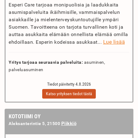
Esperi Care tarjoaa monipuolisia ja laadukkaita
asumispalveluita ikäihmisille, vammaispalvelun
asiakkaille ja mielenterveyskuntoutujille ympäri
Suomen. Tavoitteena on tarjota turvallinen koti ja
auttaa asukkaita elämään onnellista elämää omilla
Lue lisää
ehdoillaan. Esperin kodeissa asukkaat...
Yritys tarjoaa seuraavia palveluita:
asuminen,
palveluasuminen
Tiedot päivitetty 4.8.2026
Katso yrityksen tiedot tästä
KOTOTIIMI OY
Piikkiö
Aleksanterintie 5, 21500