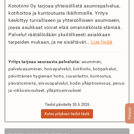
Kototiimi Oy tarjoaa yhteisöllistä asumispalvelua,
kotihoitoa ja kuntoutusta ikäihmisille. Yritys
keskittyy turvalliseen ja yhteisölliseen asumiseen,
jossa asukkaat voivat elää omannäköistä elämää.
Palvelut räätälöidään yksilöllisesti asiakkaan
Lue lisää
tarpeiden mukaan, ja ne sisältävät...
Yritys tarjoaa seuraavia palveluita:
asuminen,
palveluasuminen, hoivapalvelut, kotihoito, kotipalvelut,
päivittäinen hygienian hoito, ruuanlaitto, kuntoutus,
päivätoiminta, siivouspalvelut, kodin ylläpitosiivous, perus-
ja viikkosiivoukset, ylläpitosiivoukset
Tiedot päivitetty 30.6.2026
Palvelut
Katso yrityksen tiedot tästä