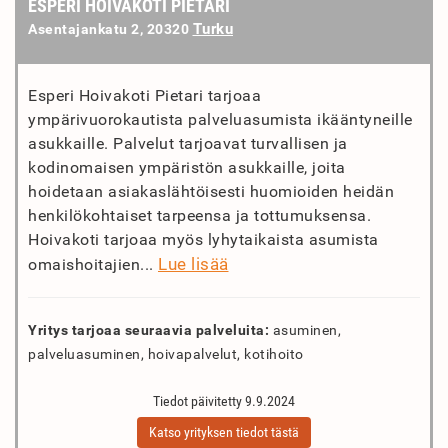
ESPERI HOIVAKOTI PIETARI
Turku
Asentajankatu 2, 20320
Esperi Hoivakoti Pietari tarjoaa
ympärivuorokautista palveluasumista ikääntyneille
asukkaille. Palvelut tarjoavat turvallisen ja
kodinomaisen ympäristön asukkaille, joita
hoidetaan asiakaslähtöisesti huomioiden heidän
henkilökohtaiset tarpeensa ja tottumuksensa.
Hoivakoti tarjoaa myös lyhytaikaista asumista
Lue lisää
omaishoitajien...
Yritys tarjoaa seuraavia palveluita:
asuminen,
palveluasuminen, hoivapalvelut, kotihoito
Tiedot päivitetty 9.9.2024
Katso yrityksen tiedot tästä