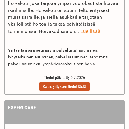
hoivakoti, joka tarjoaa ympärivuorokautista hoivaa
ikäihmisille. Hoivakoti on suunniteltu erityisesti
muistisairaille, ja siellä asukkaille tarjotaan
yksilöllistä hoitoa ja tukea päivittäisissä
Lue lisää
toiminnoissa. Hoivakodissa on...
Yritys tarjoaa seuraavia palveluita:
asuminen,
lyhytaikainen asuminen, palveluasuminen, tehostettu
palveluasuminen, ympärivuorokautinen hoiva
Tiedot päivitetty 6.7.2026
Katso yrityksen tiedot tästä
ESPERI CARE