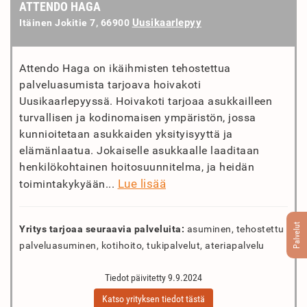
ATTENDO HAGA
Uusikaarlepyy
Itäinen Jokitie 7, 66900
Attendo Haga on ikäihmisten tehostettua
palveluasumista tarjoava hoivakoti
Uusikaarlepyyssä. Hoivakoti tarjoaa asukkailleen
turvallisen ja kodinomaisen ympäristön, jossa
kunnioitetaan asukkaiden yksityisyyttä ja
elämänlaatua. Jokaiselle asukkaalle laaditaan
henkilökohtainen hoitosuunnitelma, ja heidän
Lue lisää
toimintakykyään...
Palvelut
Yritys tarjoaa seuraavia palveluita:
asuminen, tehostettu
palveluasuminen, kotihoito, tukipalvelut, ateriapalvelu
Tiedot päivitetty 9.9.2024
Katso yrityksen tiedot tästä