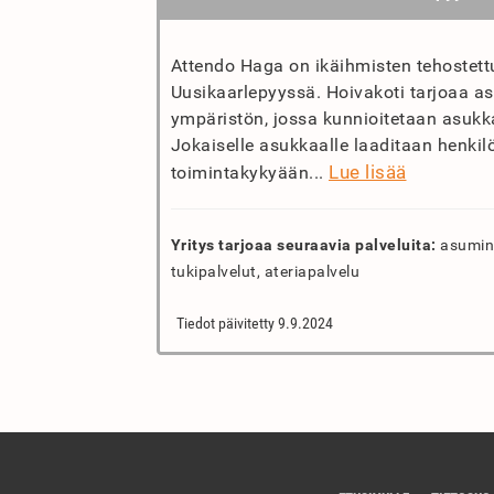
Attendo Haga on ikäihmisten tehostett
Uusikaarlepyyssä. Hoivakoti tarjoaa as
ympäristön, jossa kunnioitetaan asukka
Jokaiselle asukkaalle laaditaan henkil
Lue lisää
toimintakykyään...
Yritys tarjoaa seuraavia palveluita:
asumine
tukipalvelut, ateriapalvelu
Tiedot päivitetty 9.9.2024