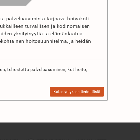
ua palveluasumista tarjoava hoivakoti
ukkailleen turvallisen ja kodinomaisen
iden yksityisyyttä ja elämänlaatua.
ökohtainen hoitosuunnitelma, ja heidän
n, tehostettu palveluasuminen, kotihoito,
Katso yrityksen tiedot tästä