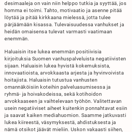
desimaaleja on vain niin helppo tutkia ja syyttää, jos
homma ei toimi. Tahto, motivaatio ja asenne pitää
löytää ja pitää kirkkaana mielessä, jotta tulee
pärjäämään kisassa. Tulevaisuudessa vanhukset ja
heidän omaisensa tulevat varmasti vaatimaan
enemmän.
Haluaisin itse lukea enemmän positiivisia
kirjoituksia Suomen vanhuspalveluista negatiivisten
sijaan. Haluaisin lukea hyvistä kokemuksista,
innovaatioista, arvokkaasta arjesta ja hyvinvoivista
hoitajista. Haluaisin tutustua vanhusten
omannäköisiin koteihin palveluasumisessa ja
ryhmä- ja hoivakodeissa, sekä kotihoidon
arvokkaaseen ja vaihtelevaan työhön. Valitettavan
usein negatiiviset aiheet kuitenkin ponnahtavat esiin
ja saavat kaiken mediahuomion. Saamme jatkuvasti
lukea kiireestä, väsymyksestä, ahdistuksesta ja
nämä otsikot jäävät mieliin. Uskon vakaasti siihen,