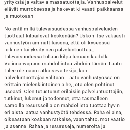
yrityksiä ja valtavia massatuottajia. Vanhuspalvelut
elävät murroksessa ja hakevat kiivaasti paikkaansa
ja muotoaan.
No entä millä tulevaisuudessa vanhuspalveluiden
tuottajat kilpailevat keskenään? Uskon itse vakaasti
vanhustyön ammattilaisena, että oli kyseessä
julkinen tai yksityinen palveluntuottaja,
tulevaisuudessa tullaan kilpailemaan laadulla.
Valinnanvapaus mahdollistaa vihdoin tämän. Laatu
tulee olemaan ratkaiseva tekijä, kun
palveluntuottajaa valitaan. Laatu vanhustyössä on
erittäin mielenkiintoinen aihe, jota olen pohtinut
useasti. Olen tutustunut erilaisiin palveluntuottajiin,
tutkinut, lukenut ja todennut, että täsmälleen
samoilla resursseilla on mahdollista tuottaa hyvin
erilaista laatua vanhustyötä tehdessä. Raha ei aina,
oikeastaan koskaan ratkaise, vaan tahto, motivaatio
ja asenne. Rahaa ja resursseja, numeroita ja