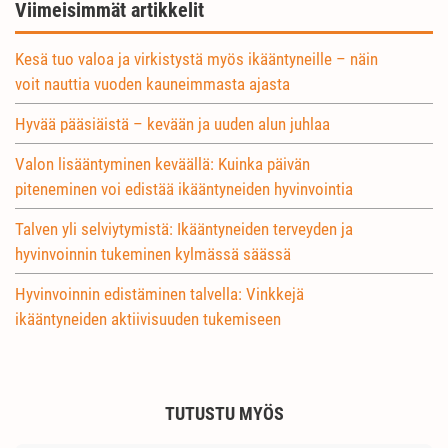
Viimeisimmät artikkelit
Kesä tuo valoa ja virkistystä myös ikääntyneille – näin
voit nauttia vuoden kauneimmasta ajasta
Hyvää pääsiäistä – kevään ja uuden alun juhlaa
Valon lisääntyminen keväällä: Kuinka päivän
piteneminen voi edistää ikääntyneiden hyvinvointia
Talven yli selviytymistä: Ikääntyneiden terveyden ja
hyvinvoinnin tukeminen kylmässä säässä
Hyvinvoinnin edistäminen talvella: Vinkkejä
ikääntyneiden aktiivisuuden tukemiseen
TUTUSTU MYÖS