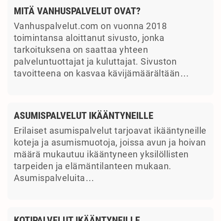
MITÄ VANHUSPALVELUT OVAT?
Vanhuspalvelut.com on vuonna 2018
toimintansa aloittanut sivusto, jonka
tarkoituksena on saattaa yhteen
palveluntuottajat ja kuluttajat. Sivuston
tavoitteena on kasvaa kävijämäärältään…
ASUMISPALVELUT IKÄÄNTYNEILLE
Erilaiset asumispalvelut tarjoavat ikääntyneille
koteja ja asumismuotoja, joissa avun ja hoivan
määrä mukautuu ikääntyneen yksilöllisten
tarpeiden ja elämäntilanteen mukaan.
Asumispalveluita…
KOTIPALVELUT IKÄÄNTYNEILLE