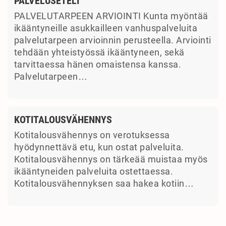
PALVELUSETELI
PALVELUTARPEEN ARVIOINTI Kunta myöntää
ikääntyneille asukkailleen vanhuspalveluita
palvelutarpeen arvioinnin perusteella. Arviointi
tehdään yhteistyössä ikääntyneen, sekä
tarvittaessa hänen omaistensa kanssa.
Palvelutarpeen…
KOTITALOUSVÄHENNYS
Kotitalousvähennys on verotuksessa
hyödynnettävä etu, kun ostat palveluita.
Kotitalousvähennys on tärkeää muistaa myös
ikääntyneiden palveluita ostettaessa.
Kotitalousvähennyksen saa hakea kotiin…