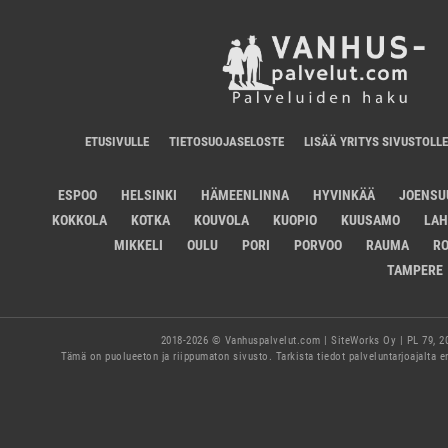
ETUSIVULLE
TIETOSUOJASELOSTE
LISÄÄ YRITYS SIVUSTOLLE
ESPOO
HELSINKI
HÄMEENLINNA
HYVINKÄÄ
JOENSU
KOKKOLA
KOTKA
KOUVOLA
KUOPIO
KUUSAMO
LAH
MIKKELI
OULU
PORI
PORVOO
RAUMA
RO
TAMPERE
2018-2026 © Vanhuspalvelut.com | SiteWorks Oy | PL 79, 2
Tämä on puolueeton ja riippumaton sivusto. Tarkista tiedot palveluntarjoajalta 